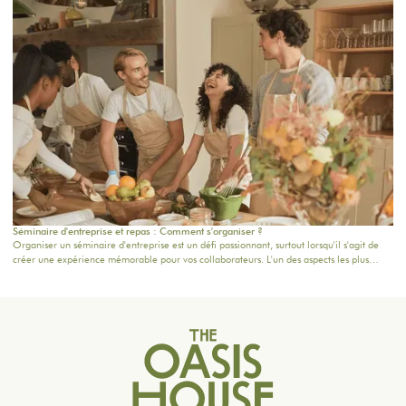
un lieu chaleureux, propice à la concentration, aux échanges et à la créativité. Pour une
journée d’équipe, un séminaire résidentiel proche de Paris ou une retraite de plusieurs
jours, chaque détail compte.
Séminaire d'entreprise et repas : Comment s'organiser ?
Organiser un séminaire d'entreprise est un défi passionnant, surtout lorsqu'il s'agit de
créer une expérience mémorable pour vos collaborateurs. L'un des aspects les plus
importants à considérer reste la planification de la restauration : une bonne table peut
non seulement ravir les participants, mais aussi renforcer la cohésion d'équipe. Dans cet
article, nous vous donnons des conseils pratiques pour orchestrer vos moments
gourmands, tout en intégrant nos formules adaptées à vos besoins.