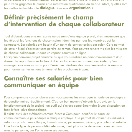
peut venir grignoter le plaisir et la motivation quotidienne du salarié. Alors, quelles sont
les méthodes facilitant le
dans une
?
dialogue
organisation
Définir précisément le champ
d’intervention de chaque collaborateur
Tout d’abord, dans une entreprise ou au sein d’une équipe projet, il est nécessaire que
les rôles et les fonctions de chacun soient identifiés par tous les membres qui la
composent. Les salariés ont besoin d’un point de contact précis par sujet. Cela permet
de savoir à qui s’adresser sans perdre de temps. Vous pouvez rendre visibles les missions
de chaque collaborateur dans un espace commun en ligne.
Lorsqu’un nouveau projet démarre ou que vous réalisez un point d’avancement d’un
dossier, la répartition des tâches doit être clairement exprimée pour éviter qu’un
ouvrage reste sans individu pour l’exécuter. Réalisez des comptes-rendus de réunion
pour formaliser les actions à mener et les prochaines étapes.
Connaître ses salariés pour bien
communiquer en équipe
Pour comprendre vos collaborateurs, vous pouvez les interroger à l’aide de sondages et
de questionnaires régulièrement. C’est un bon moyen d’obtenir leurs avis sur le
fonctionnement de la société, un outil qui s’avère complémentaire à une discussion en
face à face, plus chronophage.
Il existe aussi des méthodes comme Process Com pour identifier le canal de
communication le plus adapté à chaque employé. Elle permet de classer les individus
selon six profils : empathique, travaillomane, persévérant, rêveur, promoteur et rebelle.
Une fois le type de personnalité déterminé, il est plus facile de se mettre en relation
avec la personne, car l’on a cerné ses besoins.