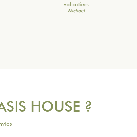
volontiers
Michael
OASIS HOUSE ?
nvies