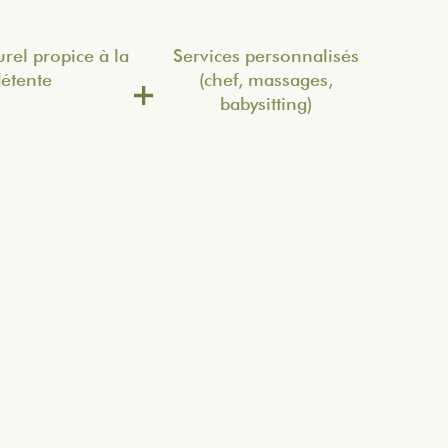
rel propice à la
Services personnalisés
étente
(chef, massages,
babysitting)