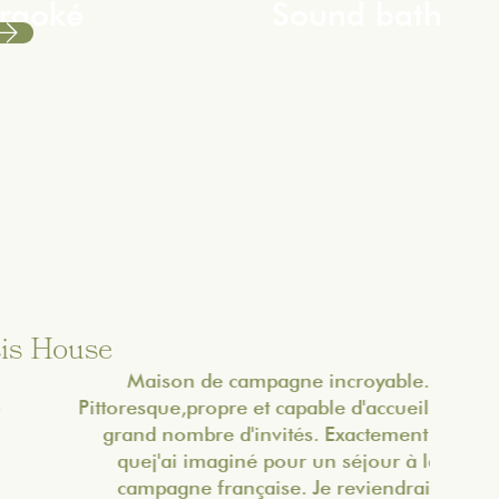
raoké
Sound bath
sis House
Maison de campagne incroyable.
Pittoresque,propre et capable d'accueillir un
grand nombre d'invités. Exactement ce
quej'ai imaginé pour un séjour à la
campagne française. Je reviendrais