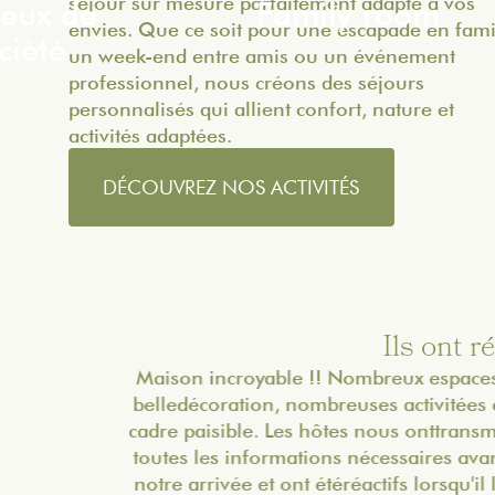
séjour sur mesure parfaitement adapté à vos
jeux de
Family room
envies. Que ce soit pour une escapade en fami
cièté
un week-end entre amis ou un événement
professionnel, nous créons des séjours
personnalisés qui allient confort, nature et
activités adaptées.
DÉCOUVREZ NOS ACTIVITÉS
Ils ont 
Maison incroyable !! Nombreux espaces,
belledécoration, nombreuses activitées et
cadre paisible. Les hôtes nous onttransmis
toutes les informations nécessaires avant
notre arrivée et ont étéréactifs lorsqu'il le