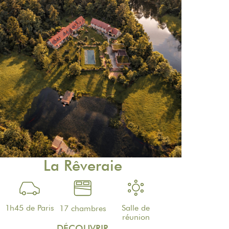
La Rêveraie
1h45 de Paris
Salle de
17 chambres
réunion
DÉCOUVRIR