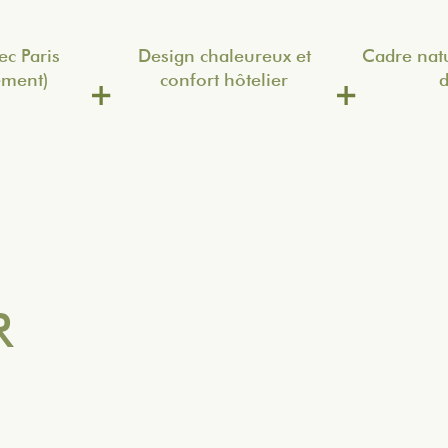
ec Paris
Design chaleureux et
Cadre natu
ement)
confort hôtelier
d
R