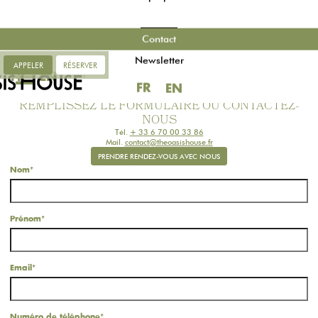
Contact
 TROIS NUITS RÉSERVÉES, UNE NUIT OF
Newsletter
APPELER
RÉSERVER
FR
EN
Vous souhaitez réserver une propriété pour vos vacances, un
FR
EN
séminaire ou un événement ?
REMPLISSEZ LE FORMULAIRE OU CONTACTEZ-
NOUS
Tél.
+ 33 6 70 00 33 86
Mail.
contact@theoasishouse.fr
PRENDRE RENDEZ-VOUS AVEC NOUS
Nom
*
Prénom
*
Email
*
Numéro de téléphone
*