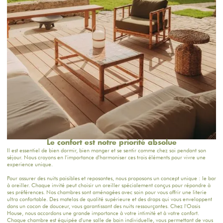
Le confort est notre priorité absolue
Il est essentiel de bien dormir, bien manger et se sentir comme chez soi pendant son
séjour. Nous croyons en l'importance d'harmoniser ces trois éléments pour vivre une
experience unique.
Pour assurer des nuits paisibles et reposantes, nous proposons un concept unique : le bar
à oreiller. Chaque invité peut choisir un oreiller spécialement conçus pour répondre à
ses préférences. Nos chambres sont aménagées avec soin pour vous offrir une literie
ultra confortable. Des matelas de qualité supérieure et des draps qui vous enveloppent
dans un cocon de douceur, vous garantissant des nuits ressourçantes. Chez l'Oasis
House, nous accordons une grande importance à votre intimité et à votre confort.
Chaque chambre est équipée d'une salle de bain individuelle, vous permettant de vous