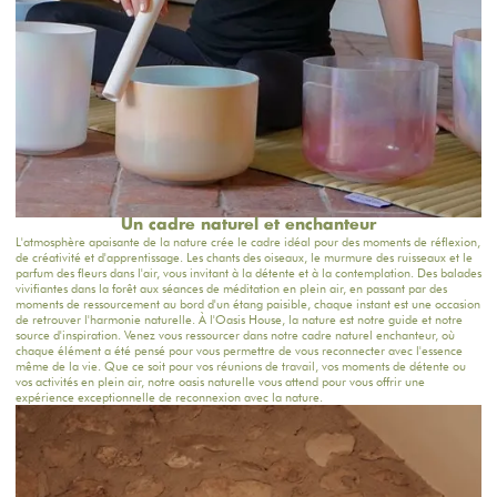
Un cadre naturel et enchanteur
L'atmosphère apaisante de la nature crée le cadre idéal pour des moments de réflexion,
de créativité et d'apprentissage. Les chants des oiseaux, le murmure des ruisseaux et le
parfum des fleurs dans l'air, vous invitant à la détente et à la contemplation. Des balades
vivifiantes dans la forêt aux séances de méditation en plein air, en passant par des
moments de ressourcement au bord d'un étang paisible, chaque instant est une occasion
de retrouver l'harmonie naturelle. À l'Oasis House, la nature est notre guide et notre
source d'inspiration. Venez vous ressourcer dans notre cadre naturel enchanteur, où
chaque élément a été pensé pour vous permettre de vous reconnecter avec l'essence
même de la vie. Que ce soit pour vos réunions de travail, vos moments de détente ou
vos activités en plein air, notre oasis naturelle vous attend pour vous offrir une
expérience exceptionnelle de reconnexion avec la nature.