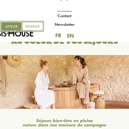
Contact
Newsletter
APPELER
RÉSERVER
FR
EN
LE BIEN-ÊTRE
FR
EN
AU COEUR DE VOS SÉJOURS
Séjours bien-être en pleine
nature dans nos maisons de campagne