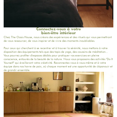
Connectez-vous à votre
bien-être intérieur
Chez The Oasis House, nous créons des expériences et des rituels qui vous permettront
de vous ressourcer, de vous inspirer et de vivre des moments inoubliables.
Pour ceux qui cherchent à se recentrer et à trouver la sérénité, nous mettons à votre
disposition des équipements tels que des tapis de yoga, des coussins de méditation...
Vous pourrez profiter d'espaces dédiés pour pratiquer vos exercices en pleine
conscience, entourés de la beauté de la nature. Nous vous proposons des activités "Do It
Yourself" qui éveilleront votre créativité. Reconnectez-vous à vous-même et à votre
équipe dans nos havre de paix, où chaque moment est une opportunité de s'épanouir et
de grandir ensemble.