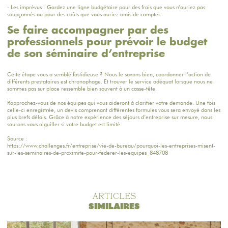
- Les imprévus : Gardez une ligne budgétaire pour des frais que vous n’auriez pas
soupçonnés ou pour des coûts que vous auriez omis de compter.
Se faire accompagner par des
professionnels pour prévoir le budget
de son séminaire d’entreprise
Cette étape vous a semblé fastidieuse ? Nous le savons bien, coordonner l’action de
différents prestataires est chronophage. Et trouver le service adéquat lorsque nous ne
sommes pas sur place ressemble bien souvent à un casse-tête.
Rapprochez-vous de nos équipes
qui vous aideront à clarifier votre demande. Une fois
celle-ci enregistrée, un devis comprenant différentes formules vous sera envoyé dans les
plus brefs délais. Grâce à notre expérience des séjours d’entreprise sur mesure, nous
saurons vous aiguiller si votre budget est limité.
Source :
https://www.challenges.fr/entreprise/vie-de-bureau/pourquoi-les-entreprises-misent-
sur-les-seminaires-de-proximite-pour-federer-les-equipes_848708
ARTICLES
SIMILAIRES