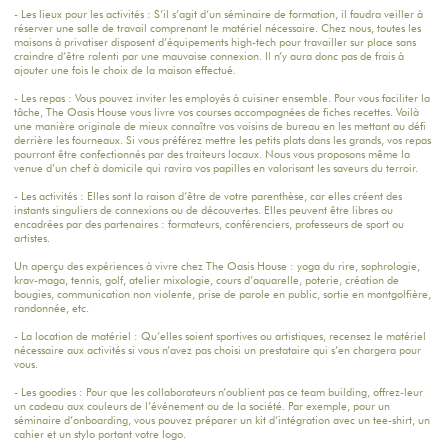
- Les lieux pour les activités : S’il s’agit d’un séminaire de formation, il faudra veiller à
réserver une salle de travail comprenant le matériel nécessaire. Chez nous, toutes les
maisons à privatiser disposent d’équipements high-tech pour travailler sur place sans
craindre d’être ralenti par une mauvaise connexion. Il n’y aura donc pas de frais à
ajouter une fois le choix de la maison effectué.
- Les repas : Vous pouvez inviter les employés à cuisiner ensemble. Pour vous faciliter la
tâche, The Oasis House vous livre vos courses accompagnées de fiches recettes. Voilà
une manière originale de mieux connaître vos voisins de bureau en les mettant au défi
derrière les fourneaux. Si vous préférez mettre les petits plats dans les grands, vos repas
pourront être confectionnés par des traiteurs locaux. Nous vous proposons même la
venue d’un chef à domicile qui ravira vos papilles en valorisant les saveurs du terroir.
- Les activités : Elles sont la raison d’être de votre parenthèse, car elles créent des
instants singuliers de connexions ou de découvertes. Elles peuvent être libres ou
encadrées par des partenaires : formateurs, conférenciers, professeurs de sport ou
artistes.
Un aperçu des expériences à vivre chez The Oasis House : yoga du rire, sophrologie,
krav-maga, tennis, golf, atelier mixologie, cours d’aquarelle, poterie, création de
bougies, communication non violente, prise de parole en public, sortie en montgolfière,
randonnée, etc.
- La location de matériel : Qu’elles soient sportives ou artistiques, recensez le matériel
nécessaire aux activités si vous n’avez pas choisi un prestataire qui s’en chargera pour
vous.
- Les goodies : Pour que les collaborateurs n’oublient pas ce team building, offrez-leur
un cadeau aux couleurs de l’événement ou de la société. Par exemple, pour un
séminaire d’onboarding, vous pouvez préparer un kit d’intégration avec un tee-shirt, un
cahier et un stylo portant votre logo.