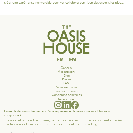
créer une expérience mémorable pour vos collaborateurs. L'un des aspects les plus
importants à considérer reste la planification de la restauration : une bonne table peut
non seulement ravir les participants, mais aussi renforcer la cohésion d'équipe. Dans cet
article, nous vous donnons des conseils pratiques pour orchestrer vos moments
gourmands, tout en intégrant nos formules adaptées à vos besoins.
FR
EN
Concept
Nos maisons
Blog
Presse
FAQ
Nous recrutons
Contactez-nous
Conditions générales
Suivez-nous
Envie de découvrir les secrets d'une expérience de séminaire inoubliable à la
campagne ?