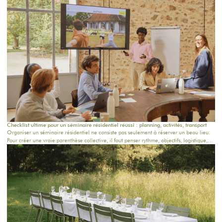
Checklist ultime pour un séminaire résidentiel réussi : planning, activités, transport
Organiser un séminaire résidentiel ne consiste pas seulement à réserver un beau lieu.
Pour créer une vraie parenthèse collective, il faut penser rythme, objectifs, logistique,
confort, repas, activités et temps informels. Que vous prépariez un séminaire entreprise
en Île-de-France, un team building près de Paris ou une retraite bien-être dans une
maison de campagne proche Paris, cette checklist vous aide à structurer chaque étape.
Chez Oasis House, nous croyons qu’un séjour réussi naît d’un équilibre simple : un
cadre inspirant, une organisation fluide et des moments humains qui restent.