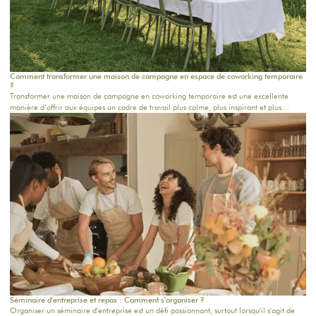
Comment transformer une maison de campagne en espace de coworking temporaire
?
Transformer une maison de campagne en coworking temporaire est une excellente
manière d’offrir aux équipes un cadre de travail plus calme, plus inspirant et plus
humain. Loin du bureau classique, ce format permet de réunir les collaborateurs dans
un lieu chaleureux, propice à la concentration, aux échanges et à la créativité. Pour une
journée d’équipe, un séminaire résidentiel proche de Paris ou une retraite de plusieurs
jours, chaque détail compte.
Séminaire d'entreprise et repas : Comment s'organiser ?
Organiser un séminaire d'entreprise est un défi passionnant, surtout lorsqu'il s'agit de