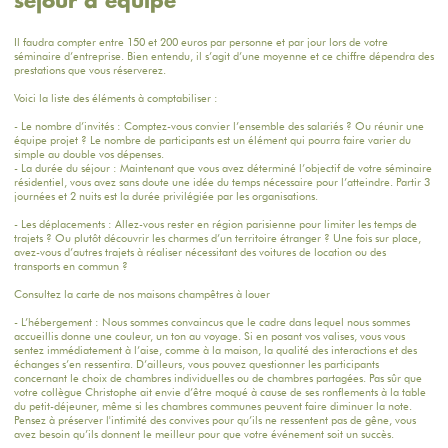
séjour d’équipe
Il faudra compter entre 150 et 200 euros par personne et par jour lors de votre
séminaire d’entreprise. Bien entendu, il s’agit d’une moyenne et ce chiffre dépendra des
prestations que vous réserverez.
Voici la liste des éléments à comptabiliser :
- Le nombre d’invités : Comptez-vous convier l’ensemble des salariés ? Ou réunir une
équipe projet ? Le nombre de participants est un élément qui pourra faire varier du
simple au double vos dépenses.
- La durée du séjour : Maintenant que vous avez déterminé l’objectif de votre séminaire
résidentiel, vous avez sans doute une idée du temps nécessaire pour l’atteindre. Partir 3
journées et 2 nuits est la durée privilégiée par les organisations.
- Les déplacements : Allez-vous rester en région parisienne pour limiter les temps de
trajets ? Ou plutôt découvrir les charmes d’un territoire étranger ? Une fois sur place,
avez-vous d’autres trajets à réaliser nécessitant des voitures de location ou des
transports en commun ?
Consultez la carte de nos maisons champêtres à louer
- L’hébergement : Nous sommes convaincus que le cadre dans lequel nous sommes
accueillis donne une couleur, un ton au voyage. Si en posant vos valises, vous vous
sentez immédiatement à l’aise, comme à la maison, la qualité des interactions et des
échanges s’en ressentira. D’ailleurs, vous pouvez questionner les participants
concernant le choix de chambres individuelles ou de chambres partagées. Pas sûr que
votre collègue Christophe ait envie d’être moqué à cause de ses ronflements à la table
du petit-déjeuner, même si les chambres communes peuvent faire diminuer la note.
Pensez à préserver l'intimité des convives pour qu’ils ne ressentent pas de gêne, vous
avez besoin qu’ils donnent le meilleur pour que votre événement soit un succès.