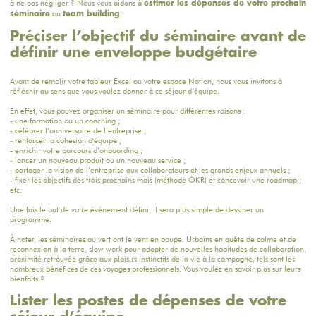
à ne pas négliger ? Nous vous aidons à
estimer les dépenses de votre prochain
ou
.
séminaire
team building
Préciser l’objectif du séminaire avant de
définir une enveloppe budgétaire
Avant de remplir votre tableur Excel ou votre espace Notion, nous vous invitons à
réfléchir au sens que vous voulez donner à ce séjour d’équipe.
En effet, vous pouvez organiser un séminaire pour différentes raisons :
- une formation ou un coaching ;
- célébrer l’anniversaire de l’entreprise
;
- renforcer la cohésion d'équipe ;
- enrichir votre parcours d’
onboarding
;
- lancer un nouveau produit ou un nouveau service ;
- partager la vision de l’entreprise aux collaborateurs et les grands enjeux annuels ;
- fixer les objectifs des trois prochains mois (méthode OKR) et concevoir une roadmap ;
etc.
Une fois le but de votre événement défini, il sera plus simple de dessiner un
programme.
À noter, les séminaires au vert ont le vent en poupe. Urbains en quête de calme et de
reconnexion à la terre, slow work pour adopter de nouvelles habitudes de collaboration,
proximité retrouvée grâce aux plaisirs instinctifs de la vie à la campagne, tels sont les
nombreux bénéfices de ces voyages professionnels.
Vous voulez en savoir plus sur leurs
bienfaits ?
Lister les postes de dépenses de votre