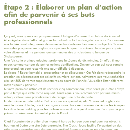
Étape 2 : Élaborer un plan d’action
afin de parvenir à ses buts
professionnels
Ça y est, vous apercevez plus précisément la ligne d’arrivée. Il va falloir dorénavant
être régulier dans l’effort et garder la motivation tout au long du parcours. Pour assurer
une foulée constante, prenez de nouvelles habitudes en lien avec vos objectifs. Si vous
souhaitez progresser en anglais, vous pouvez bloquer un créneau tous les jours après
votre déjeuner et lire pendant quinze minutes des articles dans la langue de
Shakespeare.
Une fois cette pratique adoptée, prolongez la séance de dix minutes. En effet, il vaut
mieux commencer par de petites actions significatives. Devant un cap qui nous semble
trop grand, on peut ressentir une peur difficile à dépasser.
Le risque ? Rester immobile, procrastiner et se décourager. On fait donc redescendre la
pression en décomposant ces objectifs en micro-actions. Admettons que vous souhaitiez
réaliser 30% de ventes supplémentaires au cours de l’année. Vous allez lister différents
moyens pour y parvenir.
Si votre première action est de recruter cinq commerciaux, vous serez peut-être effrayé
par le temps que cette tâche requiert. Tandis que si vous commencez par une micro-
action, celle-ci sera probablement de rédiger une fiche de poste.
La deuxième sera de publier l’offre sur un site spécialisé, etc. Vu sous cet angle, cela
semble moins difficile, non ? Les organisations choisissent souvent de réunir les équipes
lors d’un team building pour les motiver autour d’un objectif commun. Pourquoi ne pas
prévoir un séminaire résidentiel près de Paris?
C’est l’occasion de profiter d’un moment hors du bureau pour expliquer vos objectifs
business et écrire une stratégie ensemble. The Oasis House facilite l’organisation des
séjours en entreprise avec des maisons particulièrement conçues pour le travail en