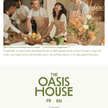
Séminaire d'entreprise et repas : Comment s'organiser ?
Organiser un séminaire d'entreprise est un défi passionnant, surtout lorsqu'il s'agit de
créer une expérience mémorable pour vos collaborateurs. L'un des aspects les plus
importants à considérer reste la planification de la restauration : une bonne table peut
non seulement ravir les participants, mais aussi renforcer la cohésion d'équipe. Dans cet
article, nous vous donnons des conseils pratiques pour orchestrer vos moments
gourmands, tout en intégrant nos formules adaptées à vos besoins.
FR
EN
Concept