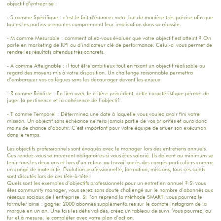
objectif d’entreprise :
- S comme Spécifique : c’est le fait d’énoncer votre but de manière très précise afin que
toutes les parties prenantes comprennent leur implication dans sa réussite.
- M comme Mesurable : comment allez-vous évaluer que votre objectif est atteint ? On
parle en marketing de KPI ou d’indicateur clé de performance. Celui-ci vous permet de
rendre les résultats attendus très concrets.
- A comme Atteignable : il faut être ambitieux tout en fixant un objectif réalisable au
regard des moyens mis à votre disposition. Un challenge raisonnable permettra
d’embarquer vos collègues sans les décourager devant les enjeux.
- R comme Réaliste : En lien avec le critère précédent, cette caractéristique permet de
juger la pertinence et la cohérence de l’objectif.
- T comme Temporel : Déterminez une date à laquelle vous voulez avoir fini votre
mission. Un objectif sans échéance ne fera jamais partie de vos priorités et aura donc
moins de chance d’aboutir. C’est important pour votre équipe de situer son exécution
dans le temps.
Les objectifs professionnels sont évoqués avec le manager lors des entretiens annuels.
Ces rendez-vous se montrent obligatoires si vous êtes salarié. Ils doivent au minimum se
tenir tous les deux ans et lors d’un retour au travail après des congés particuliers comme
un congé de maternité. Évolution professionnelle, formation, missions, tous ces sujets
sont discutés lors de ces tête-à-tête.
Quels sont les exemples d’objectifs professionnels pour un entretien annuel ? Si vous
êtes community manager, vous serez sans doute challengé sur le nombre d’abonnés aux
réseaux sociaux de l’entreprise. Si l’on reprend la méthode SMART, vous pourrez le
formuler ainsi : gagner 2000 abonnés supplémentaires sur le compte Instagram de la
marque en un an. Une fois les défis validés, créez un tableau de suivi. Vous pourrez, au
fur et à mesure, le compléter avec votre plan d’action.