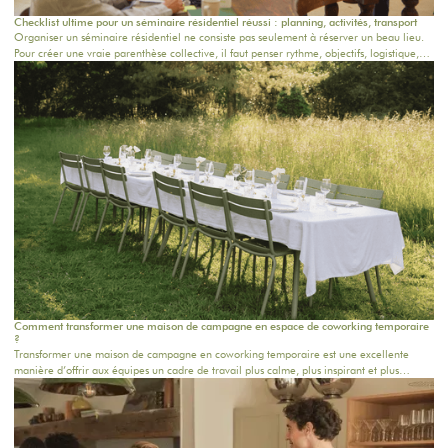
Checklist ultime pour un séminaire résidentiel réussi : planning, activités, transport
Organiser un séminaire résidentiel ne consiste pas seulement à réserver un beau lieu.
Pour créer une vraie parenthèse collective, il faut penser rythme, objectifs, logistique,
confort, repas, activités et temps informels. Que vous prépariez un séminaire entreprise
en Île-de-France, un team building près de Paris ou une retraite bien-être dans une
maison de campagne proche Paris, cette checklist vous aide à structurer chaque étape.
Chez Oasis House, nous croyons qu’un séjour réussi naît d’un équilibre simple : un
cadre inspirant, une organisation fluide et des moments humains qui restent.
Comment transformer une maison de campagne en espace de coworking temporaire
?
Transformer une maison de campagne en coworking temporaire est une excellente
manière d’offrir aux équipes un cadre de travail plus calme, plus inspirant et plus
humain. Loin du bureau classique, ce format permet de réunir les collaborateurs dans
un lieu chaleureux, propice à la concentration, aux échanges et à la créativité. Pour une
journée d’équipe, un séminaire résidentiel proche de Paris ou une retraite de plusieurs
jours, chaque détail compte.