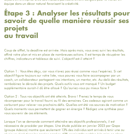
équipe dans un décor naturel favorisant la créativité.
Étape 3 : Analyser les résultats pour
savoir de quelle manière réussir ses
projets
au travail
Coup de sifflet, la deadline est arrivée. Mois après mois, vous avez suivi les résultats,
affiné votre plan et mis en place de nombreuses actions. Il est temps de récupérer les
chiffres, indicateurs et tableaux de suivi. L’objectif est-il atteint ?
Option 1 : Vous êtes déçu, car vous n’avez pas réussi comme vous l’espériez. Si cet
objectif figure toujours sur votre liste, vous pouvez vous faire accompagner par un
coach, un collaborateur partageant vos intentions, un mentor, etc. Au-delà des résultats,
rembobinez le déroulé des projets. Quels outils vous ont manqué ? Un budget
supplémentaire aurait-il dû être alloué ? Qu’auriez-vous pu mieux faire ?
Option 2 : Tous vos objectifs ont été atteints. Bravo ! Prenez le temps de vous
récompenser pour le travail fourni au fil des semaines. Ces cadeaux agiront comme un
carburant pour relever vos prochains défis. Quelles ont été vos sources de motivation ?
Quels moments vous permettent de gagner en énergie ? Rédigez une synthèse pour
vous souvenir de ces éléments.
Lorsque l’on se demande comment atteindre ses objectifs professionnels, il est
nécessaire de procéder par étapes. Une étude publiée en janvier 2023 par Qapa
(groupe Adecco) montre que seulement 13% des individus sont arrivés à tenir une ou
plusieurs résolutions les années passées. 62% seraient favorables à la mise en place