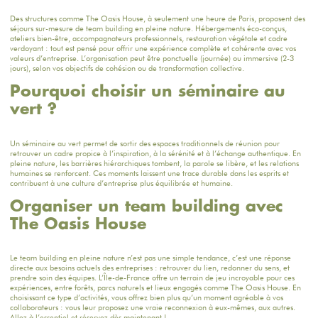
Des structures comme
The Oasis House
, à seulement une heure de Paris, proposent des
séjours sur-mesure de team building en pleine nature. Hébergements éco-conçus,
ateliers
bien-être
, accompagnateurs professionnels,
restauration végétale et cadre
verdoyant
: tout est pensé pour offrir une expérience complète et cohérente avec vos
valeurs d’entreprise. L’organisation peut être ponctuelle (journée) ou immersive (2-3
jours), selon vos objectifs de cohésion ou de transformation collective.
Pourquoi choisir un séminaire au
vert ?
Un séminaire au vert
permet de sortir des espaces traditionnels de réunion pour
retrouver un cadre propice à l’inspiration, à la sérénité et à l’échange authentique. En
pleine nature, les barrières hiérarchiques tombent, la parole se libère, et les relations
humaines se renforcent. Ces moments laissent une trace durable dans les esprits et
contribuent à une culture d’entreprise plus équilibrée et humaine.
Organiser un team building avec
The Oasis House
Le team building en pleine nature n’est pas une simple tendance, c’est une réponse
directe aux besoins actuels des entreprises : retrouver du lien, redonner du sens, et
prendre soin des équipes. L’Île-de-France offre un terrain de jeu incroyable pour ces
expériences, entre forêts, parcs naturels et lieux engagés comme
The Oasis House
. En
choisissant ce type d’activités, vous offrez bien plus qu’un moment agréable à vos
collaborateurs : vous leur proposez une vraie reconnexion à eux-mêmes, aux autres.
Allez à l’essentiel et
réservez dès maintenant
!