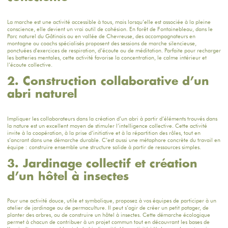
La marche est une activité accessible à tous, mais lorsqu’elle est associée à la pleine
conscience, elle devient un vrai outil de cohésion. En forêt de Fontainebleau, dans le
Parc naturel du Gâtinais ou en vallée de Chevreuse, des accompagnateurs en
montagne ou coachs spécialisés proposent des sessions de marche silencieuse,
ponctuées d'exercices de respiration, d’écoute ou de méditation. Parfaite pour recharger
les batteries mentales, cette activité favorise la concentration, le calme intérieur et
l’écoute collective.
2. Construction collaborative d’un
abri naturel
Impliquer les collaborateurs dans la création d’un abri à partir d’éléments trouvés dans
la nature est un excellent moyen de stimuler l’intelligence collective. Cette activité
invite à la coopération, à la prise d’initiative et à la répartition des rôles, tout en
s’ancrant dans une démarche durable. C’est aussi une métaphore concrète du travail en
équipe : construire ensemble une structure solide à partir de ressources simples.
3. Jardinage collectif et création
d’un hôtel à insectes
Pour une activité douce, utile et symbolique, proposez à vos équipes de participer à un
atelier de jardinage ou de permaculture. Il peut s’agir de créer un petit potager, de
planter des arbres, ou de construire un hôtel à insectes. Cette démarche écologique
permet à chacun de contribuer à un projet commun tout en découvrant les bases de