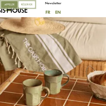
Newsletter
APPELER
RÉSERVER
FR
EN
FR
EN