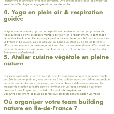
l’agriculture responsable et de la biodiversité. Une activité idéale pour les entreprises
sensibles à l’écologie ou engagées dans une démarche
4. Yoga en plein air & respiration
guidée
Intégrer une
séance de yoga ou de respiration en extérieur
dans un programme de
team building est une excellente manière de favoriser le relâchement, la confiance et
l’équilibre émotionnel. Cette pratique peut se faire au lever du soleil dans nos maisons
La Prairie
et
La Source
, sur une pelouse, au bord d’un étang ou en pleine forêt. Elle
offre un vrai moment de recentrage, tout en créant un sentiment d’unité. C’est aussi une
manière de montrer à vos équipes que leur bien-être est une priorité, même lors d’un
événement professionnel.
5. Atelier cuisine végétale en pleine
nature
La cuisine rassemble, inspire et crée du lien. En organisant un atelier culinaire végétal
ou zéro déchet en plein air, vous permettez à vos collaborateurs de cuisiner ensemble à
partir de produits locaux et de saison, dans une ambiance détendue et joyeuse. Ce
moment de création culinaire peut se terminer par un repas partagé en extérieur,
renforçant ainsi l’aspect convivial et collaboratif de l’expérience.
Découvre également les cours de céramique proposés dans la maison
La Prairie
.
Où organiser votre team building
nature en Île-de-France ?