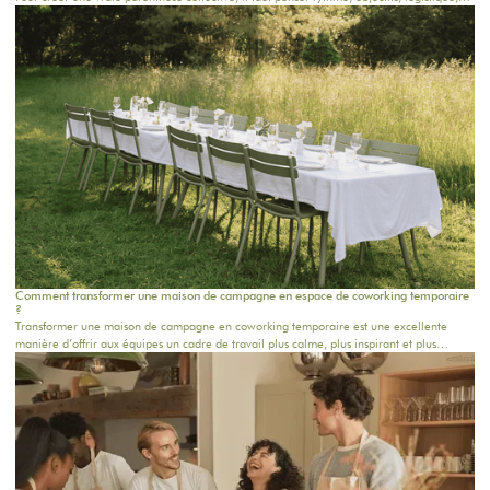
confort, repas, activités et temps informels. Que vous prépariez un séminaire entreprise
en Île-de-France, un team building près de Paris ou une retraite bien-être dans une
maison de campagne proche Paris, cette checklist vous aide à structurer chaque étape.
Chez Oasis House, nous croyons qu’un séjour réussi naît d’un équilibre simple : un
cadre inspirant, une organisation fluide et des moments humains qui restent.
Comment transformer une maison de campagne en espace de coworking temporaire
?
Transformer une maison de campagne en coworking temporaire est une excellente
manière d’offrir aux équipes un cadre de travail plus calme, plus inspirant et plus
humain. Loin du bureau classique, ce format permet de réunir les collaborateurs dans
un lieu chaleureux, propice à la concentration, aux échanges et à la créativité. Pour une
journée d’équipe, un séminaire résidentiel proche de Paris ou une retraite de plusieurs
jours, chaque détail compte.