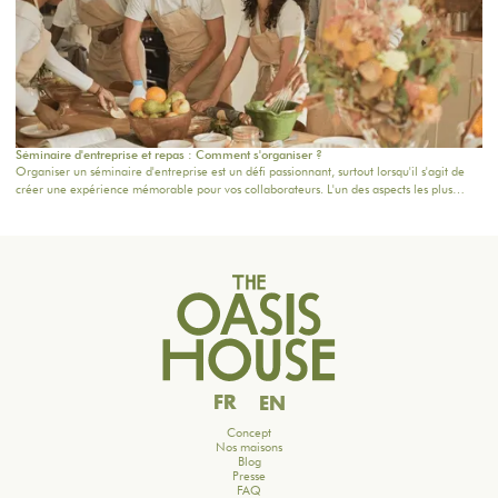
Séminaire d'entreprise et repas : Comment s'organiser ?
Organiser un séminaire d'entreprise est un défi passionnant, surtout lorsqu'il s'agit de
créer une expérience mémorable pour vos collaborateurs. L'un des aspects les plus
importants à considérer reste la planification de la restauration : une bonne table peut
non seulement ravir les participants, mais aussi renforcer la cohésion d'équipe. Dans cet
article, nous vous donnons des conseils pratiques pour orchestrer vos moments
gourmands, tout en intégrant nos formules adaptées à vos besoins.
FR
EN
Concept
Nos maisons
Blog
Presse
FAQ