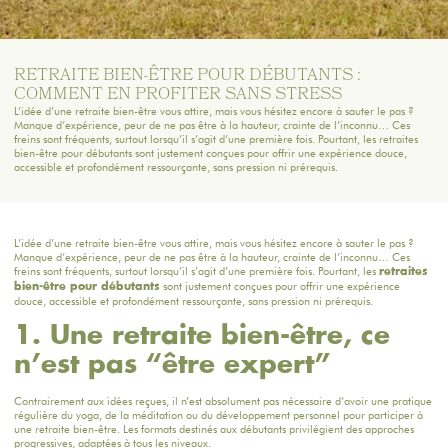
RETRAITE BIEN-ÊTRE POUR DÉBUTANTS :
COMMENT EN PROFITER SANS STRESS
L’idée d’une retraite bien-être vous attire, mais vous hésitez encore à sauter le pas ?
Manque d’expérience, peur de ne pas être à la hauteur, crainte de l’inconnu… Ces
freins sont fréquents, surtout lorsqu’il s’agit d’une première fois. Pourtant, les retraites
bien-être pour débutants sont justement conçues pour offrir une expérience douce,
accessible et profondément ressourçante, sans pression ni prérequis.
L’idée d’une retraite bien-être vous attire, mais vous hésitez encore à sauter le pas ?
Manque d’expérience, peur de ne pas être à la hauteur, crainte de l’inconnu… Ces
freins sont fréquents, surtout lorsqu’il s’agit d’une première fois. Pourtant, les
retraites
sont justement conçues pour offrir une expérience
bien-être pour débutants
douce, accessible et profondément ressourçante, sans pression ni prérequis.
1. Une retraite bien-être, ce
n’est pas “être expert”
Contrairement aux idées reçues, il n’est absolument pas nécessaire d’avoir une pratique
régulière du yoga, de la méditation ou du développement personnel pour participer à
une retraite bien-être. Les formats destinés aux débutants privilégient des approches
progressives, adaptées à tous les niveaux.