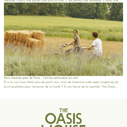
mentale, s’offrir une pause n’est plus un luxe. C’est parfois une nécessité. Choisir une
retraite yoga proche de Paris, c’est permettre au corps et à l’esprit de ralentir sans
devoir partir loin. À seulement quelques kilomètres de l’agitation urbaine, la nature
devient un véritable espace de respiration. Chez THE OASIS HOUSE, l’expérience
repose sur une idée simple : créer un lieu où l’on peut se reconnecter à soi, aux autres
et au vivant, dans un cadre apaisant, chaleureux et inspirant.
Mini-retreats près de Paris : l’art du séminaire au vert
Et si le vrai luxe n’était plus de partir loin, mais de s’extraire juste assez longtemps du
bruit quotidien pour retrouver de la clarté ? À une heure de la capitale, The Oasis
House propose une nouvelle manière de se réunir : des mini-retreats de 2 à 3 jours,
pensés pour les entreprises, les familles et les groupes qui cherchent un cadre
confidentiel, élégant et ressourçant. Une maison de campagne proche Paris, avec le
confort d’un lieu premium et l’intimité d’une résidence privée.