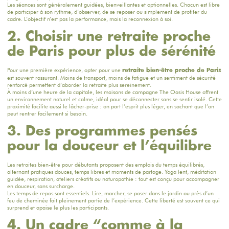
Les séances sont généralement guidées, bienveillantes et optionnelles. Chacun est libre
de participer à son rythme, d’observer, de se reposer ou simplement de profiter du
cadre. L’objectif n’est pas la performance, mais la reconnexion à soi.
2. Choisir une retraite proche
de Paris pour plus de sérénité
Pour une première expérience, opter pour une
retraite bien-être proche de Paris
est souvent rassurant. Moins de transport, moins de fatigue et un sentiment de sécurité
renforcé permettent d’aborder la retraite plus sereinement.
À moins d’une heure de la capitale, les maisons de campagne The Oasis House offrent
un environnement naturel et calme, idéal pour se déconnecter sans se sentir isolé. Cette
proximité facilite aussi le lâcher-prise : on part l’esprit plus léger, en sachant que l’on
peut rentrer facilement si besoin.
3. Des programmes pensés
pour la douceur et l’équilibre
Les retraites bien-être pour débutants proposent des emplois du temps équilibrés,
alternant pratiques douces, temps libres et moments de partage. Yoga lent, méditation
guidée, respiration, ateliers créatifs ou naturopathie : tout est conçu pour accompagner
en douceur, sans surcharge.
Les temps de repos sont essentiels. Lire, marcher, se poser dans le jardin ou près d’un
feu de cheminée fait pleinement partie de l’expérience. Cette liberté est souvent ce qui
surprend et apaise le plus les participants.
4. Un cadre “comme à la