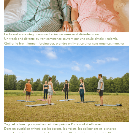
Lecture et cocooning : comment créer un week-end détente au vert
Un week-end détente au vert commence souvent par une envie simple : ralentir.
Quitter le bruit, fermer l’ordinateur, prendre un livre, cuisiner sans urgence, marcher
dans la nature et retrouver le confort d’une vraie maison.À une époque où tout va vite,
partir dans une maison de campagne proche Paris devient une manière douce de
reprendre possession de son temps. En couple, entre amis, en famille ou pour une
retraite bien-être, l’objectif est le même : respirer.Chez The Oasis House, nous
imaginons des maisons pensées pour ces moments-là : des lieux chaleureux, inspirants,
au vert, où l’on vient lire, dormir, cuisiner, se retrouver et profiter d’un cadre apaisant.
Yoga et nature : pourquoi les retraites près de Paris sont si efficaces
Dans un quotidien rythmé par les écrans, les trajets, les obligations et la charge