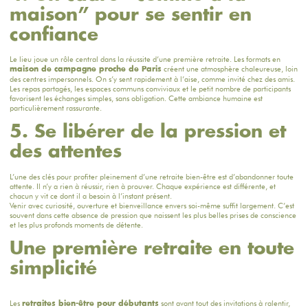
maison” pour se sentir en
confiance
Le lieu joue un rôle central dans la réussite d’une première retraite. Les formats en
créent une atmosphère chaleureuse, loin
maison de campagne proche de Paris
des centres impersonnels. On s’y sent rapidement à l’aise, comme invité chez des amis.
Les repas partagés, les espaces communs conviviaux et le petit nombre de participants
favorisent les échanges simples, sans obligation. Cette ambiance humaine est
particulièrement rassurante.
5. Se libérer de la pression et
des attentes
L’une des clés pour profiter pleinement d’une retraite bien-être est d’abandonner toute
attente. Il n’y a rien à réussir, rien à prouver. Chaque expérience est différente, et
chacun y vit ce dont il a besoin à l’instant présent.
Venir avec curiosité, ouverture et bienveillance envers soi-même suffit largement. C’est
souvent dans cette absence de pression que naissent les plus belles prises de conscience
et les plus profonds moments de détente.
Une première retraite en toute
simplicité
Les
sont avant tout des invitations à ralentir,
retraites bien-être pour débutants