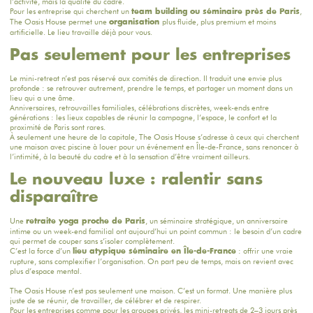
l’activité, mais la qualité du cadre.
Pour les entreprise qui cherchent un
,
team building ou
séminaire
près de Paris
The Oasis House
permet une
plus fluide, plus premium et moins
organisation
artificielle. Le lieu travaille déjà pour vous.
Pas seulement pour les entreprises
Le mini-retreat n’est pas réservé aux comités de direction. Il traduit une envie plus
profonde : se retrouver autrement, prendre le temps, et partager un moment dans un
lieu qui a une âme.
Anniversaires, retrouvailles familiales, célébrations discrètes, week-ends entre
générations : les lieux capables de réunir la campagne, l’espace, le confort et la
proximité de Paris sont rares.
À seulement une heure de la capitale,
The Oasis House
s’adresse à ceux qui cherchent
une maison avec piscine à louer pour un événement en Île-de-France, sans renoncer à
l’intimité, à la beauté du cadre et à la sensation d’être vraiment ailleurs.
Le nouveau luxe : ralentir sans
disparaître
Une
, un séminaire stratégique, un anniversaire
retraite yoga proche de Paris
intime ou un week-end familial ont aujourd’hui un point commun : le besoin d’un cadre
qui permet de couper sans s’isoler complètement.
C’est la force d’un
: offrir une vraie
lieu atypique
séminaire
en Île-de-France
rupture, sans complexifier l’organisation. On part peu de temps, mais on revient avec
plus d’espace mental.
The Oasis House
n’est pas seulement une maison. C’est un format. Une manière plus
juste de se réunir, de travailler, de célébrer et de respirer.
Pour les entreprises comme pour les groupes privés, les mini-retreats de 2–3 jours près