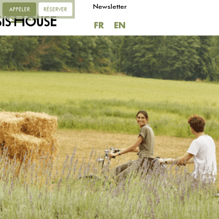
Newsletter
APPELER
RÉSERVER
FR
EN
FR
EN