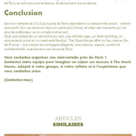
de Paris ne sont plus une tendance. Ils deviennent une évidence.
Conclusion
Les mini-retreats de 2 à 3 jours près de Paris répondent à un besoin très actuel : ralentir
sans partir loin, se retrouver dans un cadre plus intime, et créer des moments qui ont
plus de profondeur qu’un simple événement.
Que vous prépariez un
séminaire
au vert, une retraite yoga, un team building, un
anniversaire privé ou un week-end familial, The Oasis House offre un lieu rare en Île-
de-France : une maison de campagne élégante, avec piscine, espace, confort et
confidentialité, à seulement une heure de Paris.
Vous souhaitez organiser une mini-retraite près de Paris ?
Contactez notre équipe pour imaginer un séjour sur mesure à
The Oasis
House
, adapté à votre groupe, à votre rythme et à l’
expérience
que
vous souhaitez créer.
[Contactez-nous]
ARTICLES
SIMILAIRES