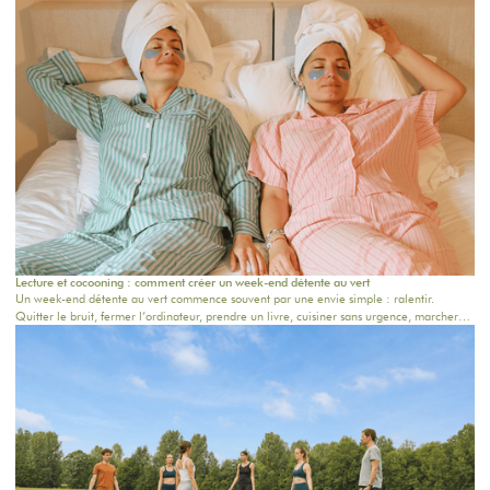
Lecture et cocooning : comment créer un week-end détente au vert
Un week-end détente au vert commence souvent par une envie simple : ralentir.
Quitter le bruit, fermer l’ordinateur, prendre un livre, cuisiner sans urgence, marcher
dans la nature et retrouver le confort d’une vraie maison.À une époque où tout va vite,
partir dans une maison de campagne proche Paris devient une manière douce de
reprendre possession de son temps. En couple, entre amis, en famille ou pour une
retraite bien-être, l’objectif est le même : respirer.Chez The Oasis House, nous
imaginons des maisons pensées pour ces moments-là : des lieux chaleureux, inspirants,
au vert, où l’on vient lire, dormir, cuisiner, se retrouver et profiter d’un cadre apaisant.