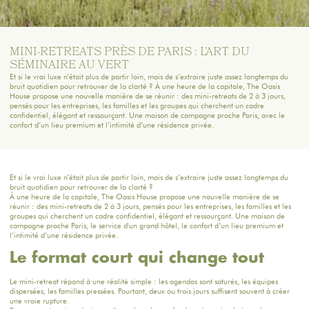
MINI-RETREATS PRÈS DE PARIS : L’ART DU
SÉMINAIRE AU VERT
Et si le vrai luxe n’était plus de partir loin, mais de s’extraire juste assez longtemps du
bruit quotidien pour retrouver de la clarté ? À une heure de la capitale, The Oasis
House propose une nouvelle manière de se réunir : des mini-retreats de 2 à 3 jours,
pensés pour les entreprises, les familles et les groupes qui cherchent un cadre
confidentiel, élégant et ressourçant. Une maison de campagne proche Paris, avec le
confort d’un lieu premium et l’intimité d’une résidence privée.
Et si le vrai luxe n’était plus de partir loin, mais de s’extraire juste assez longtemps du
bruit quotidien pour retrouver de la clarté ?
À une heure de la capitale,
The Oasis House
propose une nouvelle manière de se
réunir : des mini-retreats de 2 à 3 jours, pensés pour les entreprises, les familles et les
groupes qui cherchent un cadre confidentiel, élégant et ressourçant. Une maison de
campagne proche Paris, le service d'un grand hôtel, le confort d’un lieu premium et
l’intimité d’une résidence privée.
Le format court qui change tout
Le mini-retreat répond à une réalité simple : les agendas sont saturés, les équipes
dispersées, les familles pressées. Pourtant, deux ou trois jours suffisent souvent à créer
une vraie rupture.