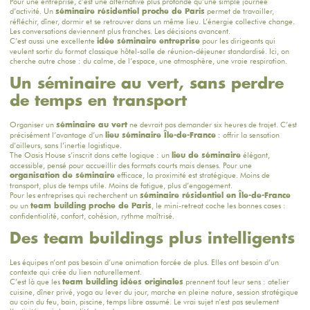
Pour une entreprise, c’est une alternative plus profonde qu’une simple journée
d’activité. Un
permet de travailler,
séminaire
résidentiel proche de Paris
réfléchir, dîner, dormir et se retrouver dans un même lieu. L’énergie collective change.
Les conversations deviennent plus franches. Les décisions avancent.
C’est aussi une excellente
pour les dirigeants qui
idée
séminaire entreprise
veulent sortir du format classique hôtel-salle de réunion-déjeuner standardisé. Ici, on
cherche autre chose : du calme, de l’espace, une atmosphère, une vraie respiration.
Un séminaire au vert, sans perdre
de temps en transport
Organiser un
ne devrait pas demander six heures de trajet. C’est
séminaire au vert
précisément l’avantage d’un
: offrir la sensation
lieu séminaire Île-de-France
d’ailleurs, sans l’inertie logistique.
The Oasis House
s’inscrit dans cette logique : un
élégant,
lieu de séminaire
accessible, pensé pour accueillir des formats courts mais denses. Pour une
efficace, la proximité est stratégique. Moins de
organisation de séminaire
transport, plus de temps utile. Moins de fatigue, plus d’engagement.
Pour les entreprises qui recherchent un
séminaire
résidentiel en Île-de-France
ou un
, le mini-retreat coche les bonnes cases :
team building proche de Paris
confidentialité, confort, cohésion, rythme maîtrisé.
Des team buildings plus intelligents
Les équipes n’ont pas besoin d’une animation forcée de plus. Elles ont besoin d’un
contexte qui crée du lien naturellement.
C’est là que les
prennent tout leur sens : atelier
team building idées originales
cuisine, dîner privé, yoga au lever du jour, marche en pleine nature, session stratégique
au coin du feu, bain, piscine, temps libre assumé. Le vrai sujet n’est pas seulement