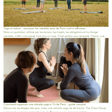
Yoga et nature : pourquoi les retraites près de Paris sont si efficaces
Dans un quotidien rythmé par les écrans, les trajets, les obligations et la charge
mentale, s’offrir une pause n’est plus un luxe. C’est parfois une nécessité. Choisir une
retraite yoga proche de Paris, c’est permettre au corps et à l’esprit de ralentir sans
devoir partir loin. À seulement quelques kilomètres de l’agitation urbaine, la nature
devient un véritable espace de respiration. Chez THE OASIS HOUSE, l’expérience
repose sur une idée simple : créer un lieu où l’on peut se reconnecter à soi, aux autres
et au vivant, dans un cadre apaisant, chaleureux et inspirant.
Comment organiser une retraite yoga à 1h de Paris : guide complet
Découvrez les étapes clés pour créer une retraite yoga ile de france. The Oasis House