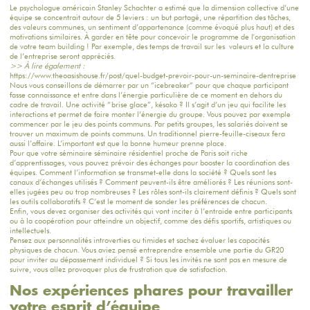
Le psychologue américain Stanley Schachter a estimé que la dimension collective d’une
équipe se concentrait autour de 5 leviers : un but partagé, une répartition des tâches,
des valeurs communes, un sentiment d’appartenance (comme évoqué plus haut) et des
motivations similaires. À garder en tête pour concevoir le programme de l'organisation
de votre team building ! Par exemple, des temps de travail sur les valeurs et
la culture
de l’entreprise
seront appréciés.
>> À lire également :
https://www.theoasishouse.fr/post/quel-budget-prevoir-pour-un-seminaire-dentreprise
Nous vous conseillons de démarrer par un “icebreaker” pour que chaque participant
fasse connaissance et entre dans l’énergie particulière de ce moment en dehors du
cadre de travail. Une activité “brise glace”, késako ? Il s’agit d’un jeu qui facilite les
interactions et permet de faire monter l’énergie du groupe. Vous pouvez par exemple
commencer par le jeu des points communs. Par petits groupes, les salariés doivent se
trouver un maximum de points communs. Un traditionnel pierre-feuille-ciseaux fera
aussi l’affaire. L’important est que la bonne humeur prenne place.
Pour que votre séminaire séminaire résidentiel proche de Paris soit riche
d’apprentissages, vous pouvez prévoir des échanges pour booster la coordination des
équipes. Comment l’information se transmet-elle dans la société ? Quels sont les
canaux d’échanges utilisés ? Comment peuvent-ils être améliorés ? Les réunions sont-
elles jugées peu ou trop nombreuses ? Les rôles sont-ils clairement définis ? Quels sont
les outils collaboratifs ? C’est le moment de sonder les préférences de chacun.
Enfin, vous devez organiser des activités qui vont inciter à l’entraide entre participants
ou à la coopération pour atteindre un objectif, comme des défis sportifs, artistiques ou
intellectuels.
Pensez aux personnalités introverties ou timides et sachez évaluer les capacités
physiques de chacun. Vous aviez pensé entreprendre ensemble une partie du GR20
pour inviter au dépassement individuel ? Si tous les invités ne sont pas en mesure de
suivre, vous allez provoquer plus de frustration que de satisfaction.
Nos expériences phares pour travailler
votre esprit d’équipe