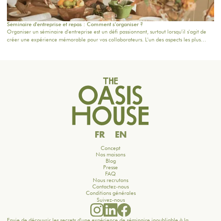
Séminaire d'entreprise et repas : Comment s'organiser ?
Organiser un séminaire d'entreprise est un défi passionnant, surtout lorsqu'il s'agit de
créer une expérience mémorable pour vos collaborateurs. L'un des aspects les plus
importants à considérer reste la planification de la restauration : une bonne table peut
non seulement ravir les participants, mais aussi renforcer la cohésion d'équipe. Dans cet
article, nous vous donnons des conseils pratiques pour orchestrer vos moments
gourmands, tout en intégrant nos formules adaptées à vos besoins.
FR
EN
Concept
Nos maisons
Blog
Presse
FAQ
Nous recrutons
Contactez-nous
Conditions générales
Suivez-nous
Envie de découvrir les secrets d'une expérience de séminaire inoubliable à la