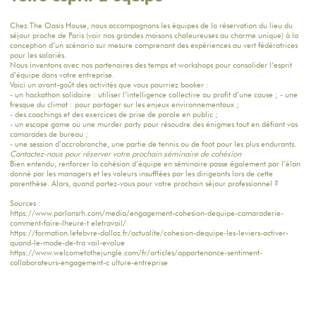
Chez The Oasis House, nous accompagnons les équipes de la réservation du lieu du
séjour proche de Paris
(voir nos grandes maisons chaleureuses au charme unique)
à la
conception d’un scénario sur mesure comprenant
des expériences
au vert fédératrices
pour les salariés.
Nous inventons avec nos partenaires des temps et workshops pour consolider l’esprit
d’équipe dans votre entreprise.
Voici un avant-goût des activités que vous pourriez booker :
- un hackathon solidaire : utiliser l’intelligence collective au profit d’une cause ; - une
fresque du climat : pour partager sur les enjeux environnementaux ;
- des coachings et des exercices de prise de parole en public ;
- un escape game ou une murder party pour résoudre des énigmes tout en défiant vos
camarades de bureau ;
- une session d’accrobranche, une partie de tennis ou de foot pour les plus endurants.
Contactez-nous pour réserver votre prochain séminaire de cohésion
Bien entendu, renforcer la cohésion d’équipe en séminaire passe également par l’élan
donné par les managers et les valeurs insufflées par les dirigeants lors de cette
parenthèse. Alors, quand partez-vous pour votre prochain séjour professionnel ?
Sources :
https://www.parlonsrh.com/media/engagement-cohesion-dequipe-camaraderie-
comment-faire-lheure-t eletravail/
https://formation.lefebvre-dalloz.fr/actualite/cohesion-dequipe-les-leviers-activer-
quand-le-mode-de-tra vail-evolue
https://www.welcometothejungle.com/fr/articles/appartenance-sentiment-
collaborateurs-engagement-c ulture-entreprise