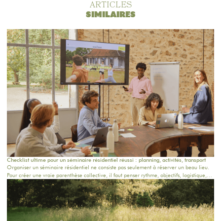
ARTICLES
SIMILAIRES
Checklist ultime pour un séminaire résidentiel réussi : planning, activités, transport
Organiser un séminaire résidentiel ne consiste pas seulement à réserver un beau lieu.
Pour créer une vraie parenthèse collective, il faut penser rythme, objectifs, logistique,
confort, repas, activités et temps informels. Que vous prépariez un séminaire entreprise
en Île-de-France, un team building près de Paris ou une retraite bien-être dans une
maison de campagne proche Paris, cette checklist vous aide à structurer chaque étape.
Chez Oasis House, nous croyons qu’un séjour réussi naît d’un équilibre simple : un
cadre inspirant, une organisation fluide et des moments humains qui restent.