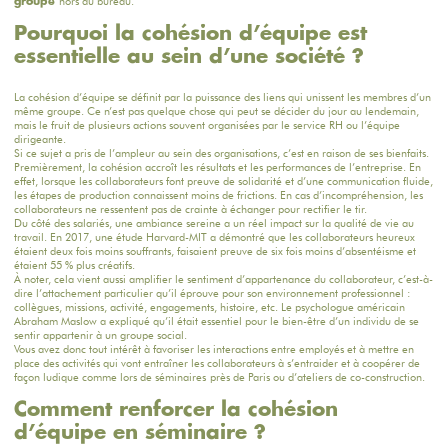
hors du bureau.
groupe
Pourquoi la cohésion d’équipe est
essentielle au sein d’une société ?
La cohésion d’équipe se définit par la puissance des liens qui unissent les membres d’un
même groupe. Ce n’est pas quelque chose qui peut se décider du jour au lendemain,
mais le fruit de plusieurs actions souvent organisées par le service RH ou l’équipe
dirigeante.
Si ce sujet a pris de l’ampleur au sein des organisations, c’est en raison de ses bienfaits.
Premièrement, la cohésion accroît les résultats et les performances de l’entreprise. En
effet, lorsque les collaborateurs font preuve de solidarité et d’une communication fluide,
les étapes de production connaissent moins de frictions. En cas d’incompréhension, les
collaborateurs ne ressentent pas de crainte à échanger pour rectifier le tir.
Du côté des salariés, une ambiance sereine a un réel impact sur la qualité de vie au
travail. En 2017, une étude Harvard-MIT a démontré que les collaborateurs heureux
étaient deux fois moins souffrants, faisaient preuve de six fois moins d’absentéisme et
étaient 55 % plus créatifs.
À noter, cela vient aussi amplifier le sentiment d’appartenance du collaborateur, c’est-à-
dire l’attachement particulier qu’il éprouve pour son environnement professionnel :
collègues, missions, activité, engagements, histoire, etc. Le psychologue américain
Abraham Maslow a expliqué qu’il était essentiel pour le bien-être d’un individu de se
sentir appartenir à un groupe social.
Vous avez donc tout intérêt à favoriser les interactions entre employés et à mettre en
place des activités qui vont entraîner les collaborateurs à s’entraider et à coopérer de
façon ludique comme lors de séminaires
près de Paris ou d’ateliers de co-construction.
Comment renforcer la cohésion
d’équipe en séminaire ?