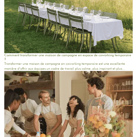
Comment transformer une maison de campagne en espace de coworking temporaire
?
Transformer une maison de campagne en coworking temporaire est une excellente
manière d’offrir aux équipes un cadre de travail plus calme, plus inspirant et plus
humain. Loin du bureau classique, ce format permet de réunir les collaborateurs dans
un lieu chaleureux, propice à la concentration, aux échanges et à la créativité. Pour une
journée d’équipe, un séminaire résidentiel proche de Paris ou une retraite de plusieurs
jours, chaque détail compte.