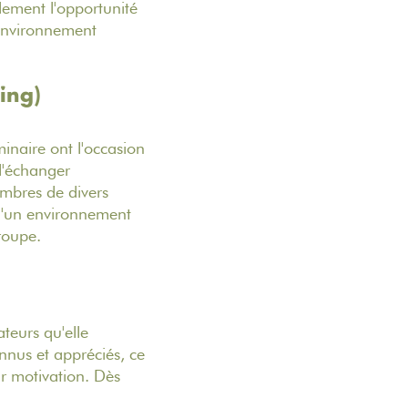
lement l'opportunité
 environnement
ing)
minaire ont l'occasion
 d'échanger
embres de divers
 d'un environnement
roupe.
teurs qu'elle
nnus et appréciés, ce
ur motivation. Dès