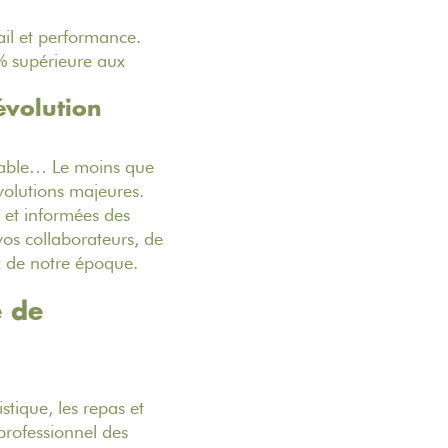
ail et performance.
% supérieure aux
évolution
durable… Le moins que
évolutions majeures.
s et informées des
vos collaborateurs, de
x de notre époque.
e de
tique, les repas et
professionnel des