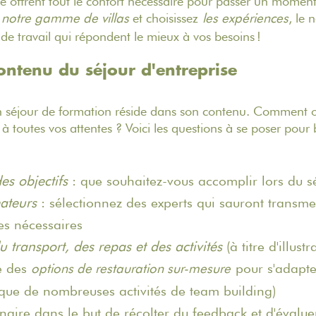
offrent tout le confort nécessaire pour passer un moment
z
notre gamme de villas
et choisissez
les expériences
, le
 de travail qui répondent le mieux à vos besoins !
ontenu du séjour d'entreprise
'un séjour de formation réside dans son contenu. Comment 
à toutes vos attentes ? Voici les questions à se poser pour
des objectifs
: que souhaitez-vous accomplir lors du s
ateurs
: sélectionnez des experts qui sauront transme
es nécessaires
u transport, des repas et des activités
(à titre d'illus
 des
pour s'adapte
options de restauration sur-mesure
 que de nombreuses activités de team building)
naire dans le but de récolter du feedback et d'évaluer