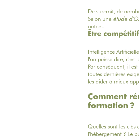
De surcroît, de nombr
Selon une
étude d'O
autres.
Être compétiti
Intelligence Artifici
l'on puisse dire, c'es
Par conséquent, il es
toutes dernières exig
les aider à mieux app
Comment réus
formation ?
Quelles sont les clés
l'hébergement ? Le bu