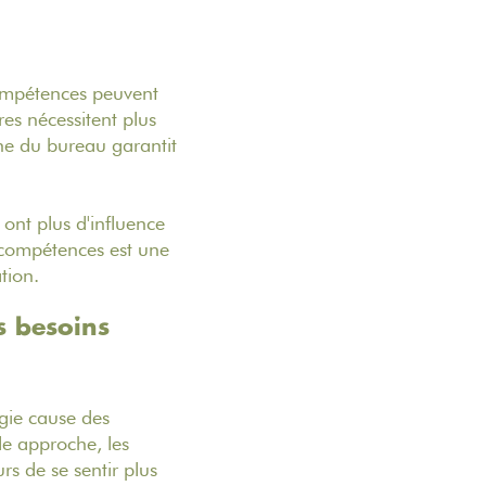
 compétences peuvent
res nécessitent plus
ine du bureau garantit
 ont plus d'influence
s compétences est une
tion.
s besoins
ogie cause des
le approche, les
rs de se sentir plus