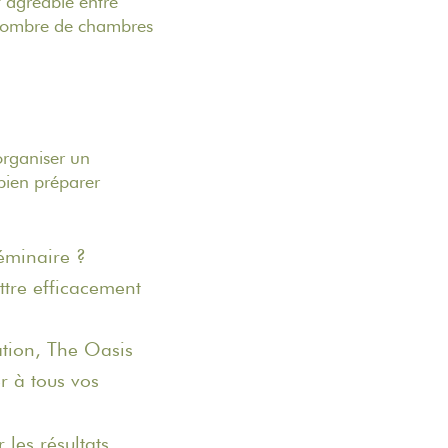
 agréable entre
 nombre de chambres
organiser un
 bien préparer
éminaire ?
ttre efficacement
tration, The Oasis
r à tous vos
 les résultats