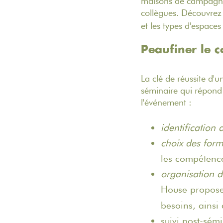
maisons de campagne 
collègues. Découvre
et les types d'espaces
Peaufiner le c
La clé de réussite d
séminaire qui répond 
l'événement :
identification 
choix des form
les compétenc
organisation d
House propose
besoins, ainsi
suivi post-sémi