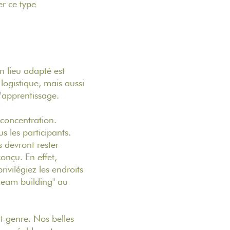
er ce type
n lieu adapté est
logistique, mais aussi
l'apprentissage.
 concentration.
s les participants.
s devront rester
onçu. En effet,
privilégiez les endroits
"team building" au
t genre. Nos belles