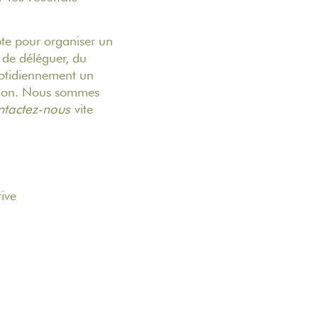
te pour organiser un
é de déléguer, du
otidiennement un
ation. Nous sommes
tactez-nous
vite
ive