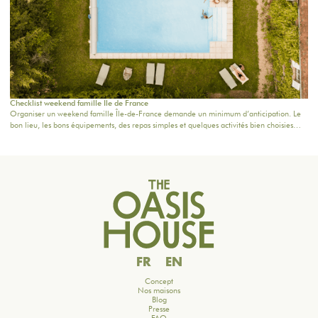
Checklist weekend famille Ile de France
Organiser un weekend famille Île-de-France demande un minimum d’anticipation. Le
bon lieu, les bons équipements, des repas simples et quelques activités bien choisies
suffisent souvent à transformer deux jours en vrai moment de retrouvailles.Voici une
checklist pratique pour préparer un week-end en famille à 1h de Paris, sans stress ni
surcharge.
FR
EN
Concept
Nos maisons
Blog
Presse
FAQ