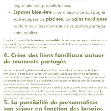
dégustation de produits locaux.
: nos maisons de campagne
Espaces bien-être
sont équipées de
, de
piscines
bains nordiques
parfaits pour des moments de relaxation partagés
entre adultes.
En outre, la possibilité de
, de préparer des repas conviviaux dans
cuisiner ensemble
une grande cuisine équipée, renforce l'aspect familial et la transmission des traditions
culinaires d’une génération à l’autre.
4. Créer des liens familiaux autour
de moments partagés
Les vacances multi-générationnelles sont l’occasion idéale de renforcer les liens
familiaux et de créer des souvenirs inoubliables. Dans une maison de campagne,
chacun peut participer à des activités qui conviennent à ses envies : un grand repas où
les enfants peuvent aider à la préparation, une balade en famille dans les champs, ou
une soirée autour d’un feu de cheminée.
Les moments partagés, comme les jeux en famille, les discussions autour d’une table, ou
les soirées cinéma dans les familly room des maisons The Oasis House, permettent à
chaque génération de se rapprocher, de mieux se connaître et de créer des souvenirs
qui dureront toute une vie.
5. La possibilité de personnaliser
son séjour en fonction des besoins