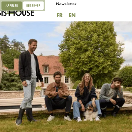
Newsletter
APPELER
RÉSERVER
FR
EN
FR
EN