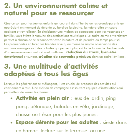
2. Un environnement calme et
naturel pour se ressourcer
Que ce soit pour les jeunes enfants qui courent dans l’herbe ou les grands-parents qui
apprécient un moment de détente au bord de la piscine, la nature offre un cadre
apaisant et revitalisant. En choisissant une maison de campagne pour vos vacances en
famille, vous évitez le tumulte des destinations touristiques. Le cadre calme et verdoyant
permet à chacun de se reconnecter avec la nature et de prendre du temps pour soi.
Les promenades en forêt, les balades à vélo, ou même la simple observation des
animaux sauvages sont des activités qui peuvent plaire à toute la famille. Les bienfaits
d’un environnement naturel sont multiples :
réduction du stress, bien-être
et surtout,
dans un cadre idyllique.
émotionnel
création de souvenirs précieux
3. Une multitude d’activités
adaptées à tous les âges
Lorsque les générations se mélangent, il est crucial de proposer des activités qui
conviennent à tous. Une maison de campagne est souvent équipée d’installations qui
permettent de varier les plaisirs.
: jeux de jardin, ping-
Activités en plein air
pong, pétanque, balades en vélo, jardinage,
chasse au trésor pour les plus jeunes.
: sieste dans
Espace détente pour les adultes
un hamac, lecture sur la terrasse, ou une