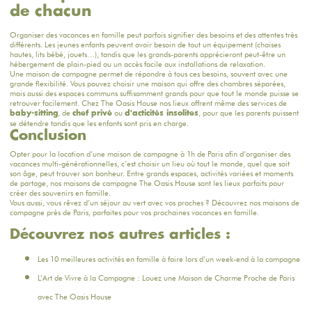
de chacun
Organiser des vacances en famille peut parfois signifier des besoins et des attentes très
différents. Les jeunes enfants peuvent avoir besoin de tout un équipement (chaises
hautes, lits bébé, jouets…), tandis que les grands-parents apprécieront peut-être un
hébergement de plain-pied ou un accès facile aux installations de relaxation.
Une maison de campagne permet de répondre à tous ces besoins, souvent avec une
grande flexibilité. Vous pouvez choisir une maison qui offre des chambres séparées,
mais aussi des espaces communs suffisamment grands pour que tout le monde puisse se
retrouver facilement. Chez The Oasis House nos lieux offrent même des services de
, de
ou
, pour que les parents puissent
baby-sitting
chef privé
d'acticités insolites
se détendre tandis que les enfants sont pris en charge.
Conclusion
Opter pour la location d’une maison de campagne à 1h de Paris afin d’organiser des
vacances multi-générationnelles, c’est choisir un lieu où tout le monde, quel que soit
son âge, peut trouver son bonheur. Entre grands espaces, activités variées et moments
de partage,
nos maisons de campagne The Oasis House
sont les lieux parfaits pour
créer des souvenirs en famille.
Vous aussi, vous rêvez d’un séjour au vert avec vos proches ? Découvrez nos maisons de
campagne près de Paris, parfaites pour vos prochaines vacances en famille.
Découvrez nos autres articles :
Les 10 meilleures activités en famille à faire lors d’un week-end à la campagne
L’Art de Vivre à la Campagne : Louez une Maison de Charme Proche de Paris
avec The Oasis House