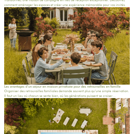
Transformez une maison de campagne en lieu de réception exceptionnel. Découvrez
comment aménager les espaces et créer une expérience mémorable pour vos invités.
Les avantages d’un séjour en maison privatisée pour des retrouvailles en famille
Organiser des retrouvailles familiales demande souvent plus qu’une simple réservation.
Il faut un lieu où chacun se sente bien, où les générations puissent se croiser
naturellement, où les repas durent un peu plus longtemps et où les souvenirs se créent
sans effort.Un séjour en maison privatisée pour des retrouvailles en famille offre
justement cette liberté rare : être ensemble, vraiment, dans un cadre intime,
confortable et chaleureux.Chez The Oasis House, nous imaginons des maisons de
campagne proches de Paris pour les familles qui veulent se retrouver au vert, célébrer
une occasion ou simplement partager un week-end hors du quotidien.