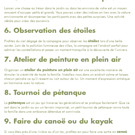
Lancer une chasse au trésor dans le jardin ou dans les environs de votre est un moyen
amusant d’occuper petits et grands. Vous pouvez créer des indices en lien avec la nature
environnante et récompenser les participants avec des petites surprises. Une activité
idéale pour créer des souvenirs
6. Observation des étoiles
Profitez du ciel dégagé de la campagne pour observer les
lors d’une belle
étoiles
soirée. Loin de la pollution lumineuse des villes, la campagne est l’endroit parfait pour
admirer les constellations et passer un moment tranquille à la découverte de l’univers.
7. Atelier de peinture en plein air
Organiser un
est une excellente manière de
atelier de peinture en plein air
stimuler la créativité de toute la famille. Installez-vous dans un endroit calme et laissez
chacun peindre ce qu'il ressent ou voit autour de lui. Un moment d’expression artistique
en harmonie avec la nature.
8. Tournoi de pétanque
La
est un jeu qui traverse les générations et se pratique facilement. Que ce
pétanque
soit dans le jardin ou sur un terrain improvisé, un petit tournoi de pétanque ravira toute
la famille dans une ambiance détendue et conviviale.
9. Faire du canoë ou du kayak
Si vous êtes près d’une rivière ou d’un lac, profitez-en pour faire une sortie en
canoë