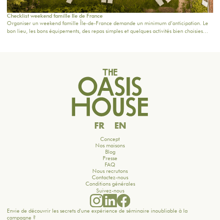
Checklist weekend famille Ile de France
Organiser un weekend famille Île-de-France demande un minimum d’anticipation. Le
bon lieu, les bons équipements, des repas simples et quelques activités bien choisies
suffisent souvent à transformer deux jours en vrai moment de retrouvailles.Voici une
checklist pratique pour préparer un week-end en famille à 1h de Paris, sans stress ni
surcharge.
FR
EN
Concept
Nos maisons
Blog
Presse
FAQ
Nous recrutons
Contactez-nous
Conditions générales
Suivez-nous
Envie de découvrir les secrets d'une expérience de séminaire inoubliable à la
campagne ?