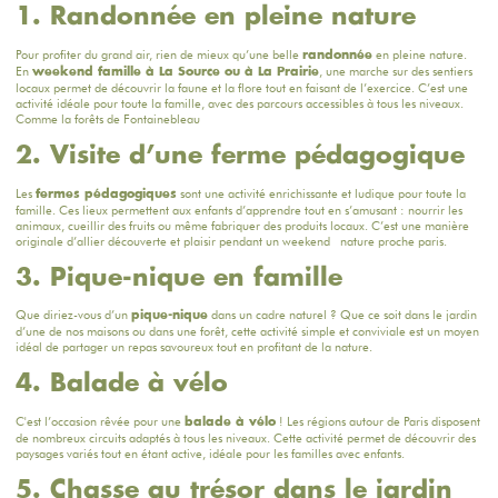
1. Randonnée en pleine nature
Pour profiter du grand air, rien de mieux qu’une belle
en pleine nature.
randonnée
En
, une marche sur des sentiers
weekend famille à La Source ou à La Prairie
locaux permet de découvrir la faune et la flore tout en faisant de l’exercice. C’est une
activité idéale pour toute la famille, avec des parcours accessibles à tous les niveaux.
Comme la forêts de Fontainebleau
2. Visite d’une ferme pédagogique
Les
sont une activité enrichissante et ludique pour toute la
fermes pédagogiques
famille. Ces lieux permettent aux enfants d’apprendre tout en s’amusant : nourrir les
animaux, cueillir des fruits ou même fabriquer des produits locaux. C’est une manière
originale d’allier découverte et plaisir pendant un weekend nature proche paris.
3. Pique-nique en famille
Que diriez-vous d’un
dans un cadre naturel ? Que ce soit dans le jardin
pique-nique
d’une de nos maisons ou dans une forêt, cette activité simple et conviviale est un moyen
idéal de partager un repas savoureux tout en profitant de la nature.
4. Balade à vélo
C'est l’occasion rêvée pour une
! Les régions autour de Paris disposent
balade à vélo
de nombreux circuits adaptés à tous les niveaux. Cette activité permet de découvrir des
paysages variés tout en étant active, idéale pour les familles avec enfants.
5. Chasse au trésor dans le jardin