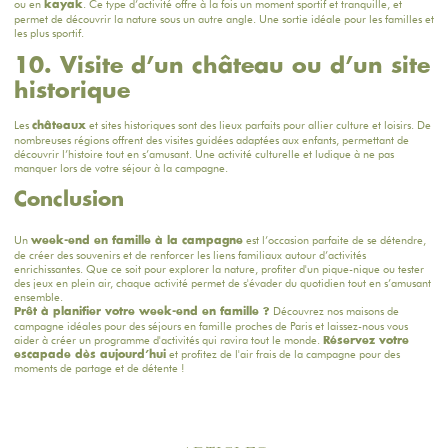
ou en
. Ce type d’activité offre à la fois un moment sportif et tranquille, et
kayak
permet de découvrir la nature sous un autre angle. Une sortie idéale pour les familles et
les plus sportif.
10. Visite d’un château ou d’un site
historique
Les
et sites historiques sont des lieux parfaits pour allier culture et loisirs. De
châteaux
nombreuses régions offrent des visites guidées adaptées aux enfants, permettant de
découvrir l’histoire tout en s’amusant. Une activité culturelle et ludique à ne pas
manquer lors de votre séjour à la campagne.
Conclusion
Un
est l’occasion parfaite de se détendre,
week-end en famille à la campagne
de créer des souvenirs et de renforcer les liens familiaux autour d’activités
enrichissantes. Que ce soit pour explorer la nature, profiter d'un pique-nique ou tester
des jeux en plein air, chaque activité permet de s'évader du quotidien tout en s’amusant
ensemble.
Découvrez nos maisons de
Prêt à planifier votre week-end en famille ?
campagne idéales pour des séjours en famille proches de Paris et laissez-nous vous
aider à créer un programme d'activités qui ravira tout le monde.
Réservez votre
et profitez de l'air frais de la campagne pour des
escapade dès aujourd’hui
moments de partage et de détente !