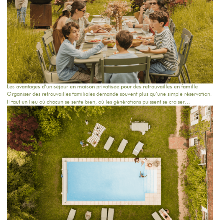
Les avantages d’un séjour en maison privatisée pour des retrouvailles en famille
Organiser des retrouvailles familiales demande souvent plus qu’une simple réservation.
Il faut un lieu où chacun se sente bien, où les générations puissent se croiser
naturellement, où les repas durent un peu plus longtemps et où les souvenirs se créent
sans effort.Un séjour en maison privatisée pour des retrouvailles en famille offre
justement cette liberté rare : être ensemble, vraiment, dans un cadre intime,
confortable et chaleureux.Chez The Oasis House, nous imaginons des maisons de
campagne proches de Paris pour les familles qui veulent se retrouver au vert, célébrer
une occasion ou simplement partager un week-end hors du quotidien.