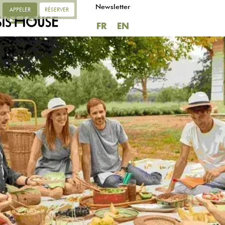
Newsletter
APPELER
RÉSERVER
FR
EN
FR
EN