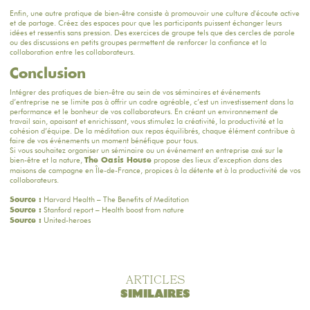
Enfin, une autre pratique de bien-être consiste à promouvoir une culture d'écoute active
et de partage. Créez des espaces pour que les participants puissent échanger leurs
idées et ressentis sans pression. Des exercices de groupe tels que des cercles de parole
ou des discussions en petits groupes permettent de renforcer la confiance et la
collaboration entre les collaborateurs.
Conclusion
Intégrer des pratiques de bien-être au sein de vos séminaires et événements
d’entreprise ne se limite pas à offrir un cadre agréable, c’est un investissement dans la
performance et le bonheur de vos collaborateurs. En créant un environnement de
travail sain, apaisant et enrichissant, vous stimulez la créativité, la productivité et la
cohésion d’équipe. De la méditation aux repas équilibrés, chaque élément contribue à
faire de vos événements un moment bénéfique pour tous.
Si vous souhaitez organiser un séminaire ou un événement en entreprise axé sur le
bien-être et la nature,
propose
des lieux d’exception dans des
The Oasis House
maisons
de campagne en Île-de-France, propices à la détente et à la productivité de vos
collaborateurs.
Harvard Health – The Benefits of Meditation
Source :
Stanford report – Health boost from nature
Source :
United-heroes
Source :
ARTICLES
SIMILAIRES