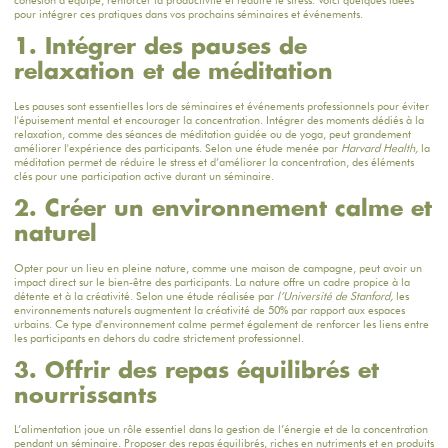
cohésion d’équipe, renforcer la productivité et réduire le stress. Voici quelques idées
pour intégrer ces pratiques dans vos prochains séminaires et événements.
1. Intégrer des pauses de
relaxation et de méditation
Les pauses sont essentielles lors de séminaires et événements professionnels pour éviter
l'épuisement mental et encourager la concentration. Intégrer des moments dédiés à la
relaxation, comme des séances de méditation guidée ou de yoga, peut grandement
améliorer l'expérience des participants. Selon une étude menée par
Harvard Health,
la
méditation permet de réduire le stress et d’améliorer la concentration, des éléments
clés pour une participation active durant un séminaire.
2. Créer un environnement calme et
naturel
Opter pour un lieu en pleine nature, comme une maison de campagne, peut avoir un
impact direct sur le bien-être des participants. La nature offre un cadre propice à la
détente et à la créativité. Selon une étude réalisée par
l’Université de Stanford,
les
environnements naturels augmentent la créativité de 50% par rapport aux espaces
urbains. Ce type d'environnement calme permet également de renforcer les liens entre
les participants en dehors du cadre strictement professionnel.
3. Offrir des repas équilibrés et
nourrissants
L’alimentation joue un rôle essentiel dans la gestion de l’énergie et de la concentration
pendant un séminaire. Proposer des repas équilibrés, riches en nutriments et en produits