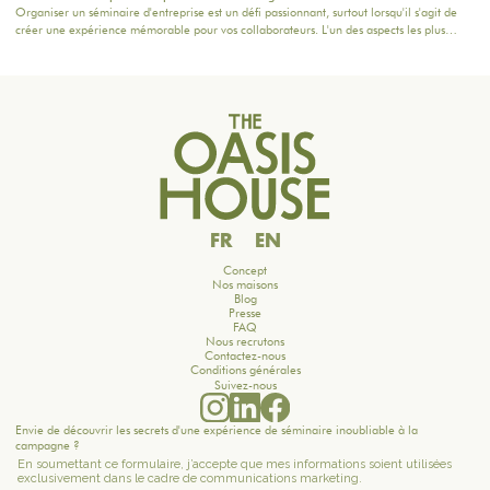
Organiser un séminaire d'entreprise est un défi passionnant, surtout lorsqu'il s'agit de
créer une expérience mémorable pour vos collaborateurs. L'un des aspects les plus
importants à considérer reste la planification de la restauration : une bonne table peut
non seulement ravir les participants, mais aussi renforcer la cohésion d'équipe. Dans cet
article, nous vous donnons des conseils pratiques pour orchestrer vos moments
gourmands, tout en intégrant nos formules adaptées à vos besoins.
FR
EN
Concept
Nos maisons
Blog
Presse
FAQ
Nous recrutons
Contactez-nous
Conditions générales
Suivez-nous
Envie de découvrir les secrets d'une expérience de séminaire inoubliable à la
campagne ?