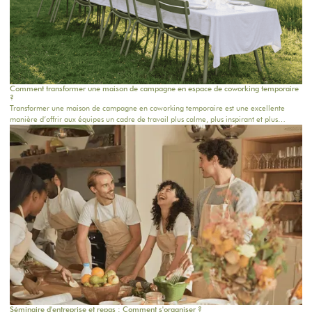
Comment transformer une maison de campagne en espace de coworking temporaire
?
Transformer une maison de campagne en coworking temporaire est une excellente
manière d’offrir aux équipes un cadre de travail plus calme, plus inspirant et plus
humain. Loin du bureau classique, ce format permet de réunir les collaborateurs dans
un lieu chaleureux, propice à la concentration, aux échanges et à la créativité. Pour une
journée d’équipe, un séminaire résidentiel proche de Paris ou une retraite de plusieurs
jours, chaque détail compte.
Séminaire d'entreprise et repas : Comment s'organiser ?