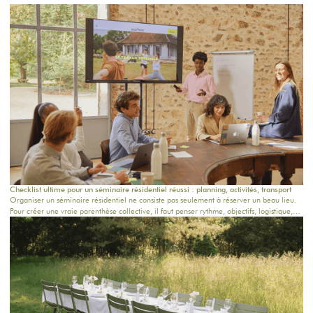
Checklist ultime pour un séminaire résidentiel réussi : planning, activités, transport
Organiser un séminaire résidentiel ne consiste pas seulement à réserver un beau lieu.
Pour créer une vraie parenthèse collective, il faut penser rythme, objectifs, logistique,
confort, repas, activités et temps informels. Que vous prépariez un séminaire entreprise
en Île-de-France, un team building près de Paris ou une retraite bien-être dans une
maison de campagne proche Paris, cette checklist vous aide à structurer chaque étape.
Chez Oasis House, nous croyons qu’un séjour réussi naît d’un équilibre simple : un
cadre inspirant, une organisation fluide et des moments humains qui restent.