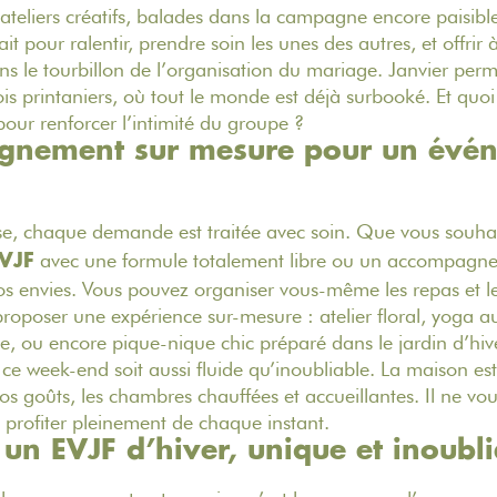
 ateliers créatifs, balades dans la campagne encore paisibl
t pour ralentir, prendre soin les unes des autres, et offrir
le tourbillon de l’organisation du mariage. Janvier permet
mois printaniers, où tout le monde est déjà surbooké. Et qu
ur renforcer l’intimité du groupe ?
nement sur mesure pour un évé
, chaque demande est traitée avec soin. Que vous souha
avec une formule totalement libre ou un accompagne
VJF
os envies. Vous pouvez organiser vous-même les repas et les
proposer une expérience sur-mesure : atelier floral, yoga au
, ou encore pique-nique chic préparé dans le jardin d’hive
 ce week-end soit aussi fluide qu’inoubliable. La maison est
vos goûts, les chambres chauffées et accueillantes. Il ne vou
à profiter pleinement de chaque instant.
 un EVJF d’hiver, unique et inoubl