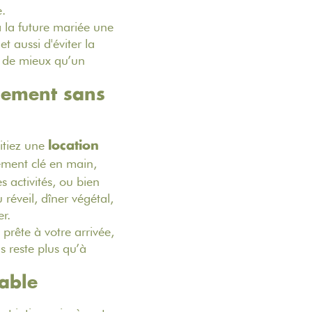
e.
 à la future mariée une
 aussi d'éviter la
oi de mieux qu’un
nement sans
itiez une
location
ment clé en main,
 activités, ou bien
 réveil, dîner végétal,
r.
 prête à votre arrivée,
s reste plus qu’à
iable