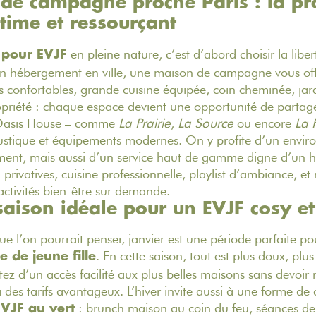
de campagne proche Paris : la p
time et ressourçant
en pleine nature, c’est d’abord choisir la libe
 pour EVJF
 hébergement en ville, une maison de campagne vous offr
s confortables, grande cuisine équipée, coin cheminée, ja
ropriété : chaque espace devient une opportunité de partage
 Oasis House – comme
La Prairie
,
La Source
ou encore
La 
stique et équipements modernes. On y profite d’un envir
ment, mais aussi d’un service haut de gamme digne d’un hôt
n privatives, cuisine professionnelle, playlist d’ambiance, e
activités bien-être sur demande.
 saison idéale pour un EVJF cosy e
e l’on pourrait penser, janvier est une période parfaite po
. En cette saison, tout est plus doux, plu
 de jeune fille
tez d’un accès facilité aux plus belles maisons sans devoir 
 des tarifs avantageux. L’hiver invite aussi à une forme de 
: brunch maison au coin du feu, séances d
EVJF au vert