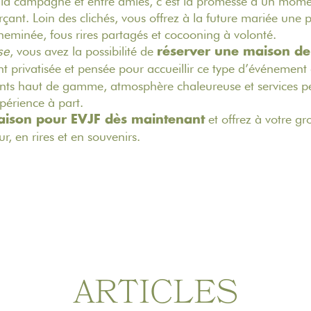
 la campagne et entre amies, c’est la promesse d’un momen
ant. Loin des clichés, vous offrez à la future mariée une 
heminée, fous rires partagés et cocooning à volonté.
se
, vous avez la possibilité de
réserver une maison d
nt privatisée et pensée pour accueillir ce type d’événement 
nts haut de gamme, atmosphère chaleureuse et services pe
périence à part.
et offrez à votre g
aison pour EVJF dès maintenant
r, en rires et en souvenirs.
ARTICLES