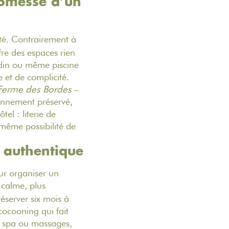
romesse d’un
rté. Contrairement à
e des espaces rien
rdin ou même piscine
 et de complicité.
Ferme des Bordes
–
onnement préservé,
el : literie de
t même possibilité de
t authentique
ur organiser un
s calme, plus
réserver six mois à
cocooning qui fait
e spa ou massages,