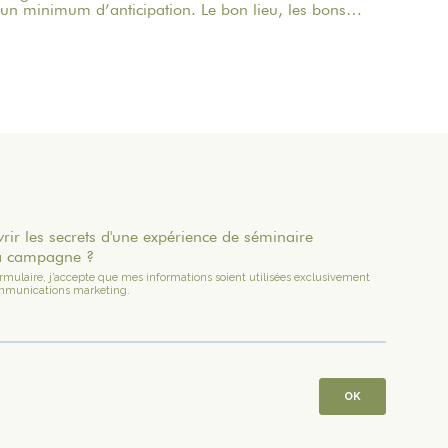
un minimum d’anticipation. Le bon lieu, les bons
équipements, des repas simples et quelques activités
bien choisies suffisent souvent à transformer deux
jours en vrai moment de retrouvailles.Voici une
checklist pratique pour préparer un week-end en
famille à 1h de Paris, sans stress ni surcharge.
rir les secrets d'une expérience de séminaire
la campagne ?