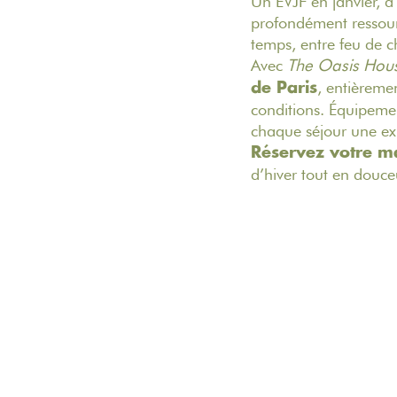
Un EVJF en janvier, à
profondément ressourç
temps, entre feu de c
Avec
The Oasis Hou
, entièreme
de Paris
conditions. Équipeme
chaque séjour une ex
Réservez votre m
d’hiver tout en douceu