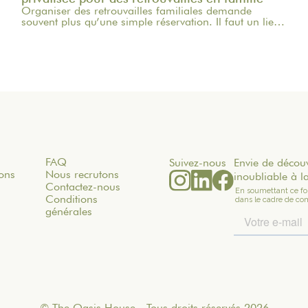
Organiser des retrouvailles familiales demande
souvent plus qu’une simple réservation. Il faut un lieu
où chacun se sente bien, où les générations puissent
se croiser naturellement, où les repas durent un peu
plus longtemps et où les souvenirs se créent sans
effort.Un séjour en maison privatisée pour des
retrouvailles en famille offre justement cette liberté
rare : être ensemble, vraiment, dans un cadre intime,
confortable et chaleureux.Chez The Oasis House,
nous imaginons des maisons de campagne proches
de Paris pour les familles qui veulent se retrouver au
vert, célébrer une occasion ou simplement partager un
week-end hors du quotidien.
FAQ
Suivez-nous
Envie de découv
ons
Nous recrutons
inoubliable à 
Contactez-nous
Conditions
générales
© The Oasis House - Tous droits réservés 2026