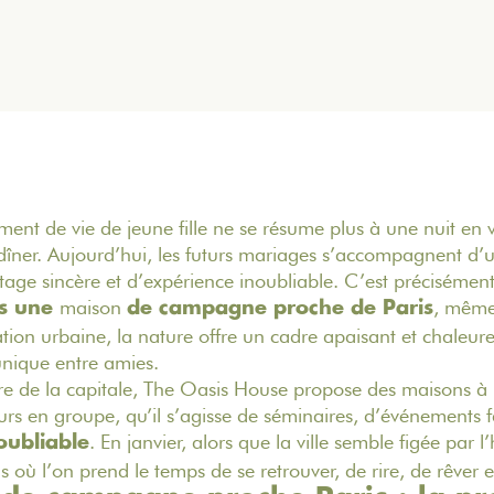
ent de vie de jeune fille ne se résume plus à une nuit en vi
 dîner. Aujourd’hui, les futurs mariages s’accompagnent d’
tage sincère et d’
expérience
inoubliable. C’est précisémen
maison
, même
ns une
de campagne proche de Paris
tation urbaine, la nature offre un cadre apaisant et chaleur
nique entre amies.
e de la capitale,
The Oasis House
propose des maisons à 
rs en groupe, qu’il s’agisse de séminaires, d’
événements
f
. En janvier, alors que la ville semble figée par l
oubliable
où l’on prend le temps de se retrouver, de rire, de rêver e