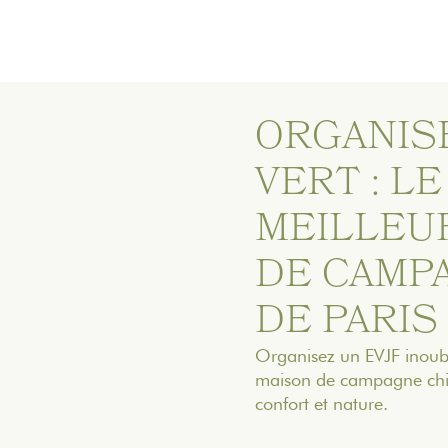
ORGANISE
VERT : L
MEILLEU
DE CAMP
DE PARIS
Organisez un EVJF inoubl
maison de campagne chic 
confort et nature.