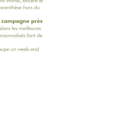
t intime, sincère et
parenthèse hors du
e campagne près
dans les meilleures
rsonnalisés font de
roupe un week-end