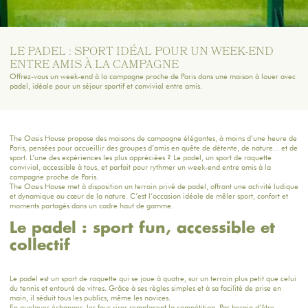
LE PADEL : SPORT IDÉAL POUR UN WEEK-END
ENTRE AMIS À LA CAMPAGNE
Offrez-vous un week-end à la campagne proche de Paris dans une maison à louer avec
padel, idéale pour un séjour sportif et convivial entre amis.
The Oasis House
propose des maisons de campagne élégantes, à moins d’une heure de
Paris, pensées pour accueillir des groupes d’amis en quête de détente, de nature... et de
sport. L’une des expériences les plus appréciées ? Le padel, un sport de raquette
convivial, accessible à tous, et parfait pour rythmer un week-end entre amis à la
campagne proche de Paris.
The Oasis House met à disposition un terrain privé de padel, offrant une activité ludique
et dynamique au cœur de la nature. C’est l’occasion idéale de
mêler sport, confort et
moments partagés
dans un cadre haut de gamme.
Le padel : sport fun, accessible et
collectif
Le padel est un sport de raquette qui se joue à quatre, sur un terrain plus petit que celui
du tennis et entouré de vitres. Grâce à ses règles simples et à sa facilité de prise en
main, il séduit tous les publics, même les novices.
En quelques échanges, les fous rires remplacent la compétition. Pas besoin d’être