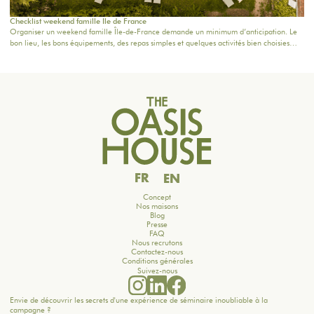
Checklist weekend famille Ile de France
Organiser un weekend famille Île-de-France demande un minimum d’anticipation. Le
bon lieu, les bons équipements, des repas simples et quelques activités bien choisies
suffisent souvent à transformer deux jours en vrai moment de retrouvailles.Voici une
checklist pratique pour préparer un week-end en famille à 1h de Paris, sans stress ni
surcharge.
FR
EN
Concept
Nos maisons
Blog
Presse
FAQ
Nous recrutons
Contactez-nous
Conditions générales
Suivez-nous
Envie de découvrir les secrets d'une expérience de séminaire inoubliable à la
campagne ?