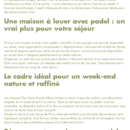
athlète pour profiter d’une partie : c’est justement ce qui fait le charme du padel. Il
favorise les échanges, l’esprit d’équipe et crée une dynamique chaleureuse idéale pour
des séjours entre amis.
Une maison à louer avec padel : un
vrai plus pour votre séjour
Choisir une maison à louer avec padel, c’est offrir à son groupe une activité disponible
sur place, sans organisation compliquée ni déplacements. Cela permet d’alterner temps
calmes et sessions sportives, selon les envies de chacun. Les terrains privés disponibles
en accès libre s’intègrent parfaitement au cadre naturel.
Organiser un petit tournoi amical peut devenir l’élément central d’un week-end réussi.
Que vous soyez matinaux ou adeptes des matchs en fin de journée, l’équipement est à
disposition tout au long de votre séjour.
Le cadre idéal pour un week-end
nature et raffiné
Les maisons The Oasis House offrent toutes un haut niveau de confort, une décoration
soignée et un accès direct à la nature. Que ce soit pour jouer au padel, cuisiner
ensemble, se détendre autour d’un feu ou explorer les environs, tout est conçu pour que
chacun se sente libre et bien accueilli.
Situées à moins d’une heure de Paris, elles permettent une véritable déconnexion sans
logistique complexe. Une fois sur place, vous profitez du calme de la campagne, tout en
ayant accès à des prestations dignes d’un hôtel particulier.