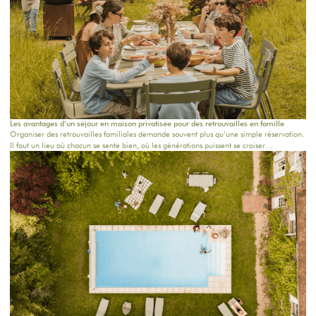
Les avantages d’un séjour en maison privatisée pour des retrouvailles en famille
Organiser des retrouvailles familiales demande souvent plus qu’une simple réservation.
Il faut un lieu où chacun se sente bien, où les générations puissent se croiser
naturellement, où les repas durent un peu plus longtemps et où les souvenirs se créent
sans effort.Un séjour en maison privatisée pour des retrouvailles en famille offre
justement cette liberté rare : être ensemble, vraiment, dans un cadre intime,
confortable et chaleureux.Chez The Oasis House, nous imaginons des maisons de
campagne proches de Paris pour les familles qui veulent se retrouver au vert, célébrer
une occasion ou simplement partager un week-end hors du quotidien.