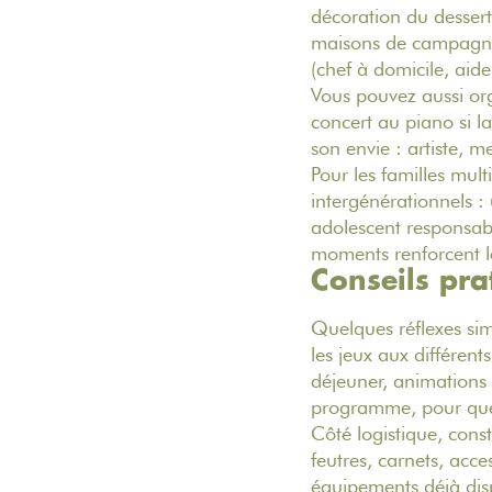
décoration du desser
maisons de campagn
(chef à domicile, aide
Vous pouvez aussi org
concert au piano si l
son envie : artiste, m
Pour les familles mult
intergénérationnels :
adolescent responsab
moments renforcent l
Conseils pra
Quelques réflexes si
les jeux aux différent
déjeuner, animations 
programme, pour que c
Côté logistique, const
feutres, carnets, acce
équipements déjà disp