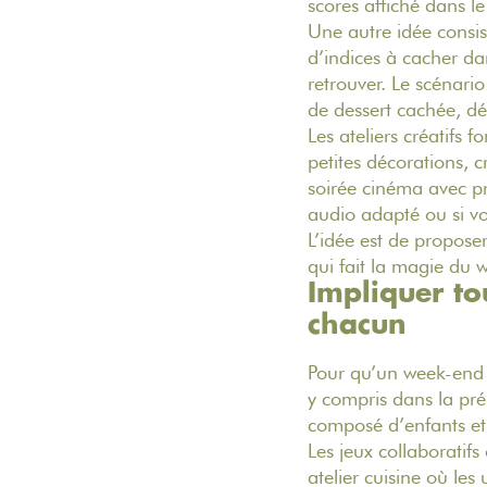
scores affiché dans le
Une autre idée consi
d’indices à cacher d
retrouver. Le scénario
de dessert cachée, d
Les ateliers créatifs 
petites décorations, 
soirée cinéma avec pr
audio adapté ou si v
L’idée est de propose
qui fait la magie du 
Impliquer tou
chacun
Pour qu’un
week-end 
y compris dans la pr
composé d’enfants et d
Les jeux collaboratif
atelier cuisine où les