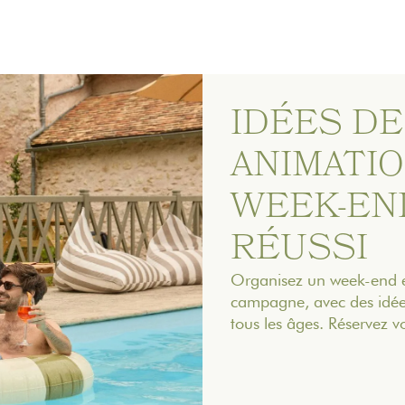
IDÉES DE
ANIMATI
WEEK-EN
RÉUSSI
Organisez un week-end en
campagne, avec des idées
tous les âges. Réservez vo