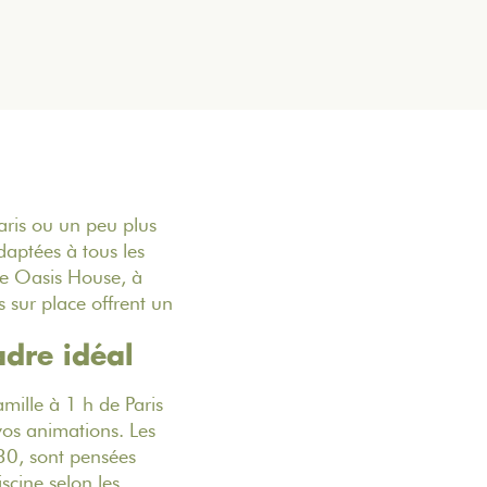
aris ou un peu plus
daptées à tous les
e Oasis House
, à
s sur place offrent un
adre idéal
mille à 1 h de Paris
vos animations.
Les
30, sont pensées
scine selon les