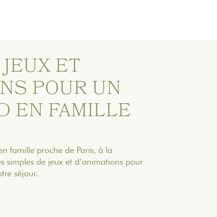
 JEUX ET
ONS POUR UN
D EN FAMILLE
 famille proche de Paris, à la
 simples de jeux et d’animations pour
tre séjour.