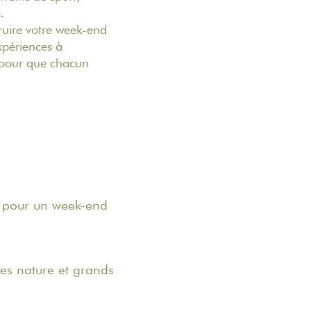
.
ruire votre week-end
expériences à
s pour que chacun
s pour un week-end
yes nature et grands