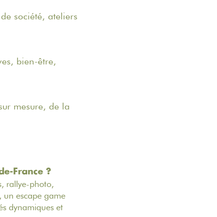
e société, ateliers
es, bien-être,
ur mesure, de la
de-France ?
, rallye-photo,
té, un escape game
ités dynamiques et