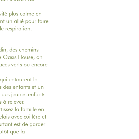
vité plus calme en
t un allié pour faire
e respiration.
rdin, des chemins
e Oasis House, on
paces verts ou encore
qui entourent la
s des enfants et un
c des jeunes enfants
 à relever.
issez la famille en
lais avec cuillère et
ortant est de garder
utôt que la