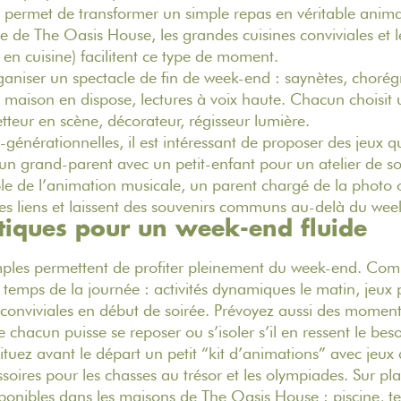
t permet de transformer un simple repas en véritable anim
e
de The Oasis House, les grandes cuisines conviviales et le
 en cuisine) facilitent ce type de moment.
aniser un spectacle de fin de week-end : saynètes, chorég
a maison en dispose, lectures à voix haute. Chacun choisit 
etteur en scène, décorateur, régisseur lumière.
i-générationnelles, il est intéressant de proposer des jeux 
 un grand-parent avec un petit-enfant pour un atelier de s
le de l’animation musicale, un parent chargé de la photo 
es liens et laissent des souvenirs communs au-delà du wee
tiques pour un week-end fluide
mples permettent de profiter pleinement du week-end. Co
s temps de la journée : activités dynamiques le matin, jeux 
conviviales en début de soirée. Prévoyez aussi des moments
hacun puisse se reposer ou s’isoler s’il en ressent le beso
ituez avant le départ un petit “kit d’animations” avec jeux 
ssoires pour les chasses au trésor et les olympiades. Sur pla
onibles dans les maisons de The Oasis House : piscine, ter