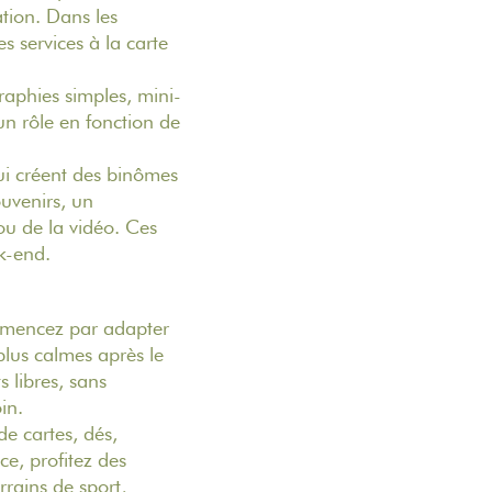
ation.
Dans les
s services à la carte
raphies simples, mini-
un rôle en fonction de
qui créent des binômes
ouvenirs, un
ou de la vidéo. Ces
k-end.
mmencez par adapter
plus calmes après le
 libres, sans
in.
de cartes, dés,
ce, profitez des
rains de sport,