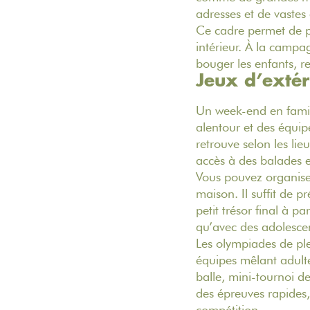
adresses et de vaste
Ce cadre permet de pa
intérieur. À la campa
bouger les enfants, r
Jeux d’extér
Un week-end en fami
alentour et des équi
retrouve selon les li
accès à des balades e
Vous pouvez organiser
maison. Il suffit de 
petit trésor final à p
qu’avec des adolescen
Les olympiades de plei
équipes mêlant adultes
balle, mini-tournoi d
des épreuves rapides, 
compétition.