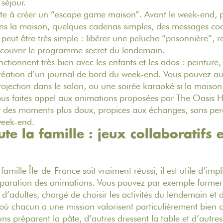
 séjour.
ste à créer un “escape game maison”. Avant le week-end, p
ans la maison, quelques cadenas simples, des messages cod
 peut être très simple : libérer une peluche “prisonnière”, r
écouvrir le programme secret du lendemain.
fonctionnent très bien avec les enfants et les ados : peinture,
création d’un journal de bord du week-end. Vous pouvez au
ojection dans le salon, ou une soirée karaoké si la maiso
ous faites appel aux animations proposées par The Oasis 
r des moments plus doux, propices aux échanges, sans perd
week-end.
te la famille : jeux collaboratifs e
famille
Île-de-France soit vraiment réussi, il est utile d’imp
éparation des animations. Vous pouvez par exemple former
’adultes, chargé de choisir les activités du lendemain et de
s où chacun a une mission valorisent particulièrement bien
 uns préparent la pâte, d’autres dressent la table et d’autre