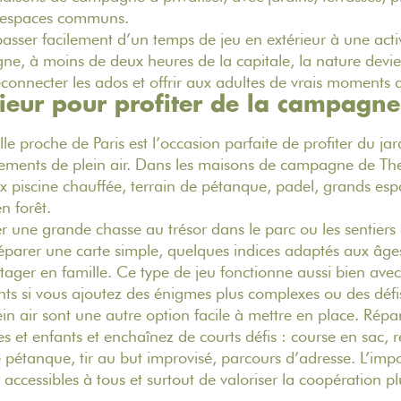
s espaces communs.
sser facilement d’un temps de jeu en extérieur à une acti
gne, à moins de deux heures de la capitale, la nature devien
econnecter les ados et offrir aux adultes de vrais moments d
ieur pour profiter de la campagne
lle
proche de Paris est l’occasion parfaite de profiter du ja
pements de plein air. Dans les maisons de campagne de Th
eux piscine chauffée, terrain de pétanque, padel, grands es
n forêt.
 une grande chasse au trésor dans le parc ou les sentiers 
préparer une carte simple, quelques indices adaptés aux âge
artager en famille. Ce type de jeu fonctionne aussi bien ave
ts si vous ajoutez des énigmes plus complexes ou des défis
n air sont une autre option facile à mettre en place. Répart
 et enfants et enchaînez de courts défis : course en sac, re
e pétanque, tir au but improvisé, parcours d’adresse. L’imp
accessibles à tous et surtout de valoriser la coopération pl