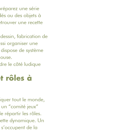
réparez une série
és ou des objets à
etrouver une recette
 dessin, fabrication de
ssi organiser une
n dispose de système
House.
re le côté ludique
t rôles à
liquer tout le monde,
 un “comité jeux”
 répartir les rôles.
 cette dynamique. Un
s s’occupent de la