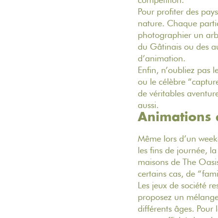
Pour profiter des pa
nature. Chaque partici
photographier un arb
du Gâtinais ou des au
d’animation.
Enfin, n’oubliez pas l
ou le célèbre “captu
de véritables aventur
aussi.
Animations d
Même lors d’un week-e
les fins de journée, 
maisons de
The Oasi
certains cas, de “fam
Les jeux de société re
proposez un mélange d
différents âges. Pour