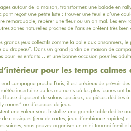
ysages autour de la maison, transformez une balade en ral
pant reçoit une petite liste : trouver une feuille d’une coul
re remarquable, repérer une fleur ou un animal. Les envir
tres zones naturelles proches de Paris se prêtent très bien 
es grands jeux collectifs comme la balle aux prisonniers, l
re du drapeau”. Dans un grand jardin de maison de campag
es pour les enfants… et une bonne occasion pour les adult
’intérieur pour les temps calmes e
nd campagne proche Paris, il est précieux de prévoir des 
la météo incertaine ou les moments où les plus jeunes ont be
s House
disposent de salons spacieux, de pièces dédiées à 
ily rooms” ou d’espaces de jeux.
stent une valeur sûre. Installez une grande table dédiée aux
e classiques (jeux de cartes, jeux d’ambiance rapides) et
 les soirées, vous pouvez organiser un mini-tournoi familial